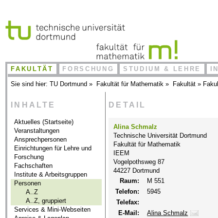
FAKULTÄT
FORSCHUNG
STUDIUM & LEHRE
I
Sie sind hier:
TU Dortmund
»
Fakultät für Mathematik
»
Fakultät
»
Fakul
INHALTE
DETAIL
Aktuelles (Startseite)
Alina Schmalz
Veranstaltungen
Technische Universität Dortmund
Ansprechpersonen
Fakultät für Mathematik
Einrichtungen für Lehre und
IEEM
Forschung
Vogelpothsweg 87
Fachschaften
44227 Dortmund
Institute & Arbeitsgruppen
Raum:
M 551
Personen
Telefon:
5945
A..Z
A..Z, gruppiert
Telefax:
Services & Mini-Webseiten
E-Mail:
Alina Schmalz