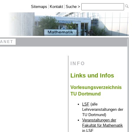
Sitemaps
Kontakt
Suche >
RANET
INFO
Links und Infos
Vorlesungsverzeichnis
TU Dortmund
LSF
(alle
Lehrveranstaltungen der
TU Dortmund)
Veranstaltungen der
Fakultät für Mathematik
in LSF