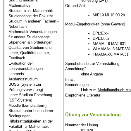
Starting Industrial
Vorlesung (2+1)
Mathematics
Ort und Zeit
Studium plus: Mathematik
M/E19 Mi 16:00 2h
Studiengänge der Fakultät
Studium in anderen Fächern -
Modul-Zugehörigkeit (ohne Gewähr)
Nebenfach
Mathematik-Veranstaltungen
DPL:E:-:-
für andere Studiengänge
DPL:B:-:2
Stipendien & Förderungen
MAMA:-:6:MAT-631
Qualität von Studium und
WIMAMA:-:6:MAT-631
Lehre, Qualitätsberichte,
TMAMA:-:6:MAT-631
Feedback
Evaluation der
Sprechstunde zur Veranstaltung
Lehrveranstaltungen
Anmeldung?
Lehrpreis
ohne Angabe
Auslandsstudium
Inhalt
BOSS (System zur
Bemerkungen
Prüfungsverwaltung)
Link zum
Modulhandbuch Ma
Lehre Studium Forschung
Empfohlene Literatur
(LSF-System)
Moodle (Lernplattform)
Studium unter besonderen
Übung zur Veranstaltung
Bedingungen
Hilfskrafttätigkeiten an der
Nummer der Übung
Fakultät für Mathematik
011429