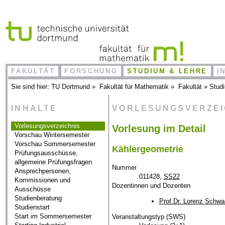
FAKULTÄT
FORSCHUNG
STUDIUM & LEHRE
I
Sie sind hier:
TU Dortmund
»
Fakultät für Mathematik
»
Fakultät
»
Stud
INHALTE
VORLESUNGSVERZE
Vorlesungsverzeichnis
Vorlesung im Detail
Vorschau Wintersemester
Vorschau Sommersemester
Kählergeometrie
Prüfungsausschüsse,
allgemeine Prüfungsfragen
Nummer
Ansprechpersonen,
011428,
SS22
Kommissionen und
Dozentinnen und Dozenten
Ausschüsse
Studienberatung
Prof.Dr. Lorenz Schwa
Studienstart
Start im Sommersemester
Veranstaltungstyp (SWS)