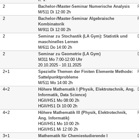
2
Bachelor-/Master-Seminar Numerische Analysis
M/511 Di 12:00 2h
2
Bachelor-/Master-Seminar Algebraische
Kombinatorik
M/911 Di 12:00 2h
2
Seminar zu Stochastik (LA Gym): Statistik und
maschinelles Lernen
M/611 Do 14:00 2h
2
Seminar zu Geometrie (LA Gym)
M311 Mo 7:00-12:00 Uhr
20.10.2025 - 10.11.2025
2+1
Spezielle Themen der Finiten Elemente Methode:
Sattelpunktprobleme
M/511 Mo 14:00 2h
4+2
Höhere Mathematik I (Physik, Elektrotechnik, Ang.
Informatik, Data Science)
HGII/HS1 Mo 08:00 2h
HGII/HS1 Di 10:00 2h
4+2
Höhere Mathematik III (Physik, Elektrotechnik,
Ang. Informatik)
HGII/HS1 Mo 10:00 2h
HGII/HS1 Mi 12:00 2h
3+1
Mathematik für Chemiestudierende I