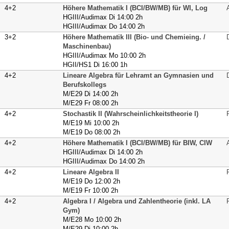
4+2
Höhere Mathematik I (BCI/BW/MB) für WI, Log
HGIII/Audimax Di 14:00 2h
HGIII/Audimax Do 14:00 2h
3+2
Höhere Mathematik III (Bio- und Chemieing. /
Maschinenbau)
HGIII/Audimax Mo 10:00 2h
HGII/HS1 Di 16:00 1h
4+2
Lineare Algebra für Lehramt an Gymnasien und
Berufskollegs
M/E29 Di 14:00 2h
M/E29 Fr 08:00 2h
4+2
Stochastik II (Wahrscheinlichkeitstheorie I)
M/E19 Mi 10:00 2h
M/E19 Do 08:00 2h
4+2
Höhere Mathematik I (BCI/BW/MB) für BIW, CIW
HGIII/Audimax Di 14:00 2h
HGIII/Audimax Do 14:00 2h
4+2
Lineare Algebra II
M/E19 Do 12:00 2h
M/E19 Fr 10:00 2h
4+2
Algebra I / Algebra und Zahlentheorie (inkl. LA
Gym)
M/E28 Mo 10:00 2h
M/E29 Di 10:00 2h