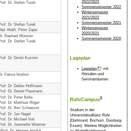
2022/2023
Prof. Dr. Stefan Turek
Sommersemester 2022
Wintersemester
2021/2022
Sommersemester 2021
Prof. Dr. Stefan Turek
Wintersemester
Dipl.-Math. Peter Zajac
2020/2021
Dr. Raphael Münster
Sommersemester 2020
Prof. Dr. Stefan Turek
Lageplan
Prof. Dr. Dmitri Kuzmin
Lageplan
mit
Hörsälen und
Dr. Fatma Ibrahim
Seminarräumen
Prof. Dr. Detlev Hoffmann
Prof. Dr. Daniel Plaumann
Prof. Dr. Peter Bella
3
RuhrCampus
Prof. Dr. Matthias Röger
Prof. Dr. Ben Schweizer
Studium in der
Prof. Dr. Jan Nagel
Universitätsallianz Ruhr
Prof. Dr. Michael Voit
(Dortmund, Bochum, Duisburg-
Prof. Dr. Jeannette Woerner
Essen): Weitere Möglichkeiten
JProf. Dr. Hennes Hajduk
im Wahlpflichtbereich