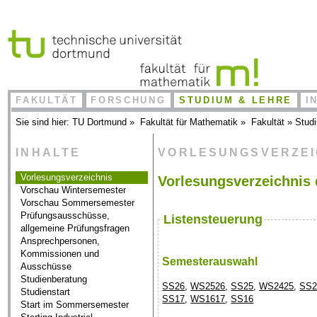
FAKULTÄT
FORSCHUNG
STUDIUM & LEHRE
I
Sie sind hier:
TU Dortmund
»
Fakultät für Mathematik
»
Fakultät
»
Stud
INHALTE
VORLESUNGSVERZE
Vorlesungsverzeichnis
Vorlesungsverzeichnis 
Vorschau Wintersemester
Vorschau Sommersemester
Prüfungsausschüsse,
Listensteuerung
allgemeine Prüfungsfragen
Ansprechpersonen,
Kommissionen und
Semesterauswahl
Ausschüsse
Studienberatung
SS26
,
WS2526
,
SS25
,
WS2425
,
SS2
Studienstart
SS17
,
WS1617
,
SS16
Start im Sommersemester