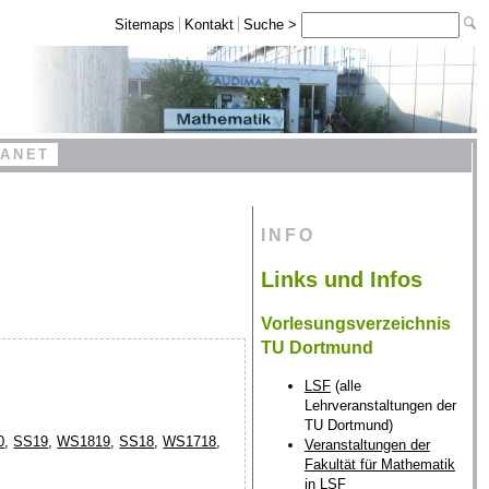
Sitemaps
Kontakt
Suche >
RANET
INFO
Links und Infos
Vorlesungsverzeichnis
TU Dortmund
LSF
(alle
Lehrveranstaltungen der
TU Dortmund)
0
,
SS19
,
WS1819
,
SS18
,
WS1718
,
Veranstaltungen der
Fakultät für Mathematik
in LSF