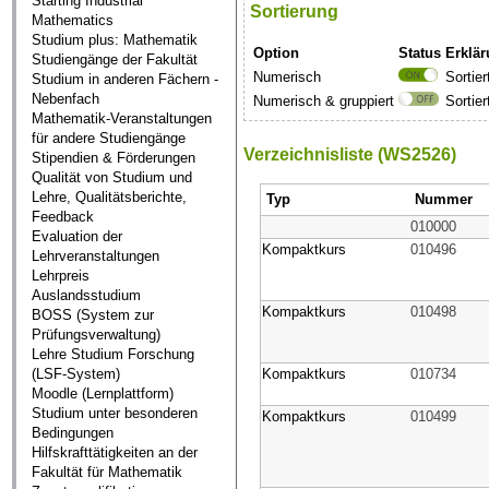
Starting Industrial
Sortierung
Mathematics
Studium plus: Mathematik
Option
Status
Erklä
Studiengänge der Fakultät
Numerisch
Sortie
Studium in anderen Fächern -
Nebenfach
Numerisch & gruppiert
Sortie
Mathematik-Veranstaltungen
für andere Studiengänge
Verzeichnisliste (WS2526)
Stipendien & Förderungen
Qualität von Studium und
Lehre, Qualitätsberichte,
Typ
Nummer
Feedback
010000
Evaluation der
Kompaktkurs
010496
Lehrveranstaltungen
Lehrpreis
Auslandsstudium
Kompaktkurs
010498
BOSS (System zur
Prüfungsverwaltung)
Lehre Studium Forschung
(LSF-System)
Kompaktkurs
010734
Moodle (Lernplattform)
Studium unter besonderen
Kompaktkurs
010499
Bedingungen
Hilfskrafttätigkeiten an der
Fakultät für Mathematik