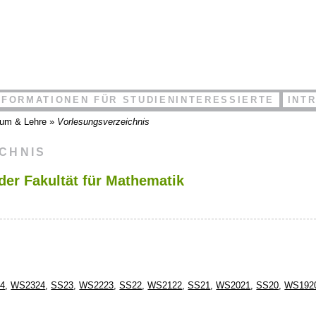
NFORMATIONEN FÜR STUDIENINTERESSIERTE
INT
ium & Lehre
»
Vorlesungsverzeichnis
ICHNIS
der Fakultät für Mathematik
4
,
WS2324
,
SS23
,
WS2223
,
SS22
,
WS2122
,
SS21
,
WS2021
,
SS20
,
WS192