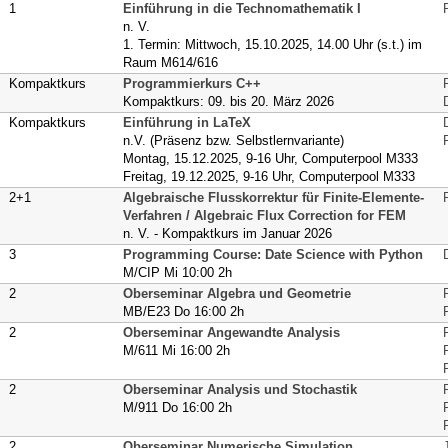
1
Einführung in die Technomathematik I
n. V.
1. Termin: Mittwoch, 15.10.2025, 14.00 Uhr (s.t.) im
Raum M614/616
Kompaktkurs
Programmierkurs C++
Kompaktkurs: 09. bis 20. März 2026
Kompaktkurs
Einführung in LaTeX
n.V. (Präsenz bzw. Selbstlernvariante)
Montag, 15.12.2025, 9-16 Uhr, Computerpool M333
Freitag, 19.12.2025, 9-16 Uhr, Computerpool M333
2+1
Algebraische Flusskorrektur für Finite-Elemente-
Verfahren / Algebraic Flux Correction for FEM
n. V. - Kompaktkurs im Januar 2026
3
Programming Course: Date Science with Python
M/CIP Mi 10:00 2h
2
Oberseminar Algebra und Geometrie
MB/E23 Do 16:00 2h
2
Oberseminar Angewandte Analysis
M/611 Mi 16:00 2h
2
Oberseminar Analysis und Stochastik
M/911 Do 16:00 2h
2
Oberseminar Numerische Simulation