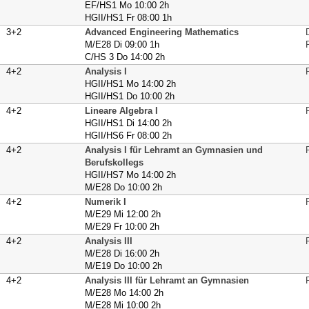
EF/HS1 Mo 10:00 2h
HGII/HS1 Fr 08:00 1h
3+2
Advanced Engineering Mathematics
M/E28 Di 09:00 1h
C/HS 3 Do 14:00 2h
4+2
Analysis I
HGII/HS1 Mo 14:00 2h
HGII/HS1 Do 10:00 2h
4+2
Lineare Algebra I
HGII/HS1 Di 14:00 2h
HGII/HS6 Fr 08:00 2h
4+2
Analysis I für Lehramt an Gymnasien und
Berufskollegs
HGII/HS7 Mo 14:00 2h
M/E28 Do 10:00 2h
4+2
Numerik I
M/E29 Mi 12:00 2h
M/E29 Fr 10:00 2h
4+2
Analysis III
M/E28 Di 16:00 2h
M/E19 Do 10:00 2h
4+2
Analysis III für Lehramt an Gymnasien
M/E28 Mo 14:00 2h
M/E28 Mi 10:00 2h