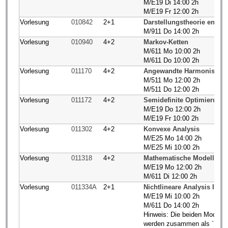
M/E19 Di 14:00 2h
M/E19 Fr 12:00 2h
Vorlesung
010842
2+1
Darstellungstheorie endli
M/911 Do 14:00 2h
Vorlesung
010940
4+2
Markov-Ketten
M/611 Mo 10:00 2h
M/611 Do 10:00 2h
Vorlesung
011170
4+2
Angewandte Harmonische 
M/511 Mo 12:00 2h
M/511 Do 12:00 2h
Vorlesung
011172
4+2
Semidefinite Optimierung
M/E19 Do 12:00 2h
M/E19 Fr 10:00 2h
Vorlesung
011302
4+2
Konvexe Analysis
M/E25 Mo 14:00 2h
M/E25 Mi 10:00 2h
Vorlesung
011318
4+2
Mathematische Modellieru
M/E19 Mo 12:00 2h
M/611 Di 12:00 2h
Vorlesung
011334A
2+1
Nichtlineare Analysis I (D
M/E19 Mi 10:00 2h
M/611 Do 14:00 2h
Hinweis: Die beiden Module 
werden zusammen als ``groß