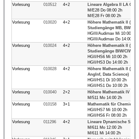
Vorlesung
010512
4+2
Lineare Algebra II LA Gym
M/E28 Do 08:00 2h
M/E28 Fr 08:00 2h
Vorlesung
010020
4+2
Höhere Mathematik II (BCI
Studiengänge MB, BW
HGIII/Audimax Mi 10:00 2h
HGIII/Audimax Do 14:00 2h
Vorlesung
010024
4+2
Höhere Mathematik II (BCI
Studiengänge BIW/CIW
HGII/HS6 Mi 10:00 2h
HGII/HS3 Do 14:00 2h
Vorlesung
010028
4+2
Höhere Mathematik II (Phy,
AngInf, Data Science)
HGII/HS1 Di 10:00 2h
HGII/HS1 Do 10:00 2h
Vorlesung
010040
2+2
Höhere Mathematik IV (BC
M/511 Mo 14:00 2h
Vorlesung
010158
3+1
Mathematik für Chemiestud
HGII/HS7 Mi 10:00 2h
HGII/HS6 Fr 08:00 2h
Vorlesung
011296
4+2
Lineare Dynamische Syst
M/611 Mo 12:00 2h
M/611 Mi 14:00 2h