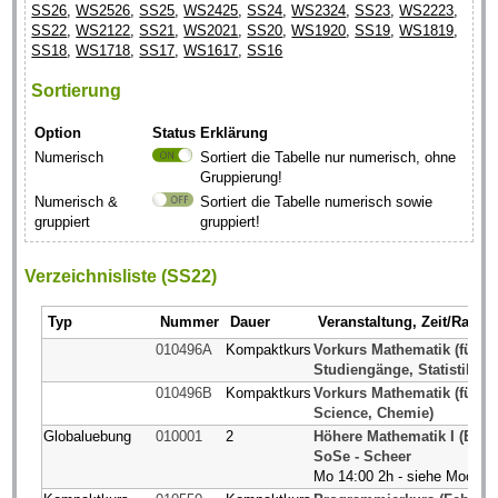
SS26
,
WS2526
,
SS25
,
WS2425
,
SS24
,
WS2324
,
SS23
,
WS2223
,
SS22
,
WS2122
,
SS21
,
WS2021
,
SS20
,
WS1920
,
SS19
,
WS1819
,
SS18
,
WS1718
,
SS17
,
WS1617
,
SS16
Sortierung
Option
Status
Erklärung
Numerisch
Sortiert die Tabelle nur numerisch, ohne
Gruppierung!
Numerisch &
Sortiert die Tabelle numerisch sowie
gruppiert
gruppiert!
Verzeichnisliste (SS22)
Typ
Nummer
Dauer
Veranstaltung, Zeit/Raum
010496A
Kompaktkurs
Vorkurs Mathematik (für al
Studiengänge, Statistik, 
010496B
Kompaktkurs
Vorkurs Mathematik (für Phy
Science, Chemie)
Globaluebung
010001
2
Höhere Mathematik I (BCI
SoSe - Scheer
Mo 14:00 2h - siehe Moodle