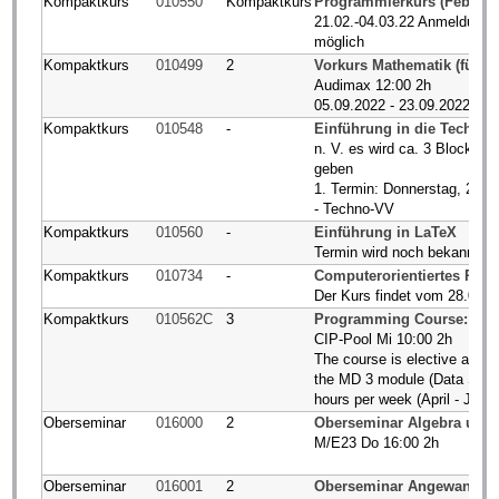
Kompaktkurs
010550
Kompaktkurs
Programmierkurs (Februar
21.02.-04.03.22 Anmeldung 
möglich
Kompaktkurs
010499
2
Vorkurs Mathematik (für B
Audimax 12:00 2h
05.09.2022 - 23.09.2022
Kompaktkurs
010548
-
Einführung in die Technom
n. V. es wird ca. 3 Blockt
geben
1. Termin: Donnerstag, 28.0
- Techno-VV
Kompaktkurs
010560
-
Einführung in LaTeX
Termin wird noch bekannt g
Kompaktkurs
010734
-
Computerorientiertes Pro
Der Kurs findet vom 28.09.  
Kompaktkurs
010562C
3
Programming Course: Data
CIP-Pool Mi 10:00 2h
The course is elective as a 
the MD 3 module (Data Scien
hours per week (April - July)
Oberseminar
016000
2
Oberseminar Algebra und
M/E23 Do 16:00 2h
Oberseminar
016001
2
Oberseminar Angewandte 