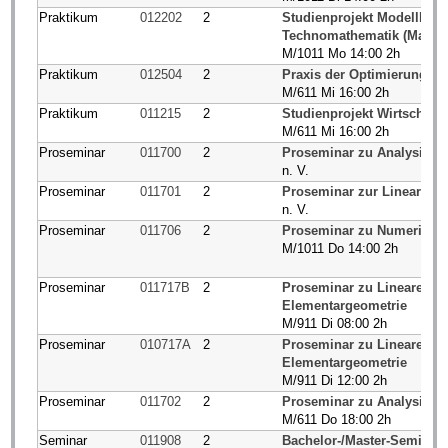
Praktikum
012202
2
Studienprojekt Modellbild
Technomathematik (Master
M/1011 Mo 14:00 2h
Praktikum
012504
2
Praxis der Optimierung
M/611 Mi 16:00 2h
Praktikum
011215
2
Studienprojekt Wirtschaft
M/611 Mi 16:00 2h
Proseminar
011700
2
Proseminar zu Analysis III
n. V.
Proseminar
011701
2
Proseminar zur Linearen Al
n. V.
Proseminar
011706
2
Proseminar zu Numerische
M/1011 Do 14:00 2h
Proseminar
011717B
2
Proseminar zu Lineare Alg
Elementargeometrie
M/911 Di 08:00 2h
Proseminar
010717A
2
Proseminar zu Lineare Alg
Elementargeometrie
M/911 Di 12:00 2h
Proseminar
011702
2
Proseminar zu Analysis I/
M/611 Do 18:00 2h
Seminar
011908
2
Bachelor-/Master-Seminar