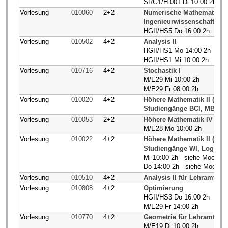
SRG1/H.001 Di 10:00 2h
Vorlesung
010060
2+2
Numerische Mathematik fü
Ingenieurwissenschaften
HGII/HS5 Do 16:00 2h
Vorlesung
010502
4+2
Analysis II
HGII/HS1 Mo 14:00 2h
HGII/HS1 Mi 10:00 2h
Vorlesung
010716
4+2
Stochastik I
M/E29 Mi 10:00 2h
M/E29 Fr 08:00 2h
Vorlesung
010020
4+2
Höhere Mathematik II (BCI
Studiengänge BCI, MB, B
Vorlesung
010053
2+2
Höhere Mathematik IV (P/ET
M/E28 Mo 10:00 2h
Vorlesung
010022
4+2
Höhere Mathematik II (BCI
Studiengänge WI, Logistik
Mi 10:00 2h - siehe Moodle
Do 14:00 2h - siehe Moodle
Vorlesung
010510
4+2
Analysis II für Lehramt 
Vorlesung
010808
4+2
Optimierung
HGII/HS3 Do 16:00 2h
M/E29 Fr 14:00 2h
Vorlesung
010770
4+2
Geometrie für Lehramt G
M/E19 Di 10:00 2h