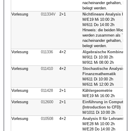
nacheinander gehalten, könn
belegt werden.
Vorlesung
011334V
2+1
Nichtlineare Analysis II (
M/E19 Mi 10:00 2h
M/611 Do 14:00 2h
Hinweis: die beiden Module z
werden zusammen als ``groß
nacheinander gehalten, könn
belegt werden.
Vorlesung
011336
4+2
Algebraische Kombinatori
M/911 Di 10:00 2h
M/911 Mi 08:00 2h
Vorlesung
011410
4+2
Stochastische Analysis m
Finanzmathematik
M/611 Di 10:00 2h
M/611 Mi 12:00 2h
Vorlesung
011428
2+1
Kählergeometrie
M/E19 Mi 16:00 2h
Vorlesung
012600
2+1
Einführung in Computatio
(Introduction to CFD)
M/1011 Di 10:00 2h
Vorlesung
010508
4+2
Analysis II für Lehramt 
M/E28 Mi 10:00 2h
M/E28 Do 14:00 2h