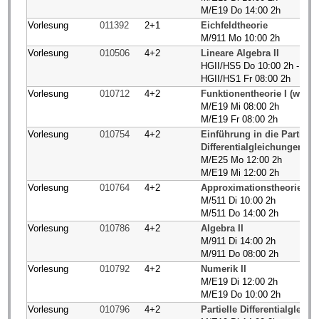
M/E19 Do 14:00 2h
Vorlesung
011392
2+1
Eichfeldtheorie
M/911 Mo 10:00 2h
Vorlesung
010506
4+2
Lineare Algebra II
HGII/HS5 Do 10:00 2h - Ac
HGII/HS1 Fr 08:00 2h
Vorlesung
010712
4+2
Funktionentheorie I (wird
M/E19 Mi 08:00 2h
M/E19 Fr 08:00 2h
Vorlesung
010754
4+2
Einführung in die Partiell
Differentialgleichungen
M/E25 Mo 12:00 2h
M/E19 Mi 12:00 2h
Vorlesung
010764
4+2
Approximationstheorie
M/511 Di 10:00 2h
M/511 Do 14:00 2h
Vorlesung
010786
4+2
Algebra II
M/911 Di 14:00 2h
M/911 Do 08:00 2h
Vorlesung
010792
4+2
Numerik II
M/E19 Di 12:00 2h
M/E19 Do 10:00 2h
Vorlesung
010796
4+2
Partielle Differentialgleich