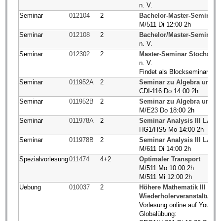
n. V.
Seminar
012104
2
Bachelor-Master-Seminar D
M/511 Di 12:00 2h
Seminar
012108
2
Bachelor/Master-Seminar 
n. V.
Seminar
012302
2
Master-Seminar Stochasti
n. V.
Findet als Blockseminar im
Seminar
011952A
2
Seminar zu Algebra und Za
CDI-116 Do 14:00 2h
Seminar
011952B
2
Seminar zu Algebra und Z
M/E23 Do 18:00 2h
Seminar
011978A
2
Seminar Analysis III LA G
HG1/HS5 Mo 14:00 2h
Seminar
011978B
2
Seminar Analysis III LA G
M/611 Di 14:00 2h
Spezialvorlesung
011474
4+2
Optimaler Transport
M/511 Mo 10:00 2h
M/511 Mi 12:00 2h
Uebung
010037
2
Höhere Mathematik III (BC
Wiederholerveranstaltung
Vorlesung online auf YouTu
Globalübung: