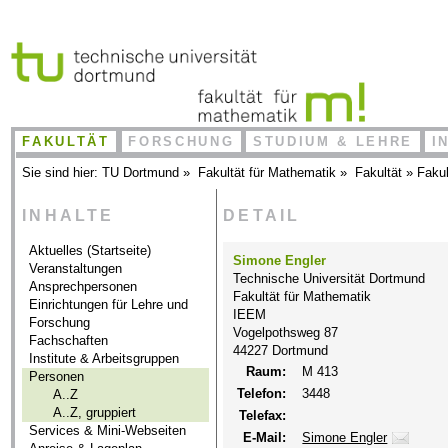
FAKULTÄT
FORSCHUNG
STUDIUM & LEHRE
I
Sie sind hier:
TU Dortmund
»
Fakultät für Mathematik
»
Fakultät
»
Fakul
INHALTE
DETAIL
Aktuelles (Startseite)
Simone Engler
Veranstaltungen
Technische Universität Dortmund
Ansprechpersonen
Fakultät für Mathematik
Einrichtungen für Lehre und
IEEM
Forschung
Vogelpothsweg 87
Fachschaften
44227 Dortmund
Institute & Arbeitsgruppen
Raum:
M 413
Personen
Telefon:
3448
A..Z
A..Z, gruppiert
Telefax:
Services & Mini-Webseiten
E-Mail:
Simone Engler