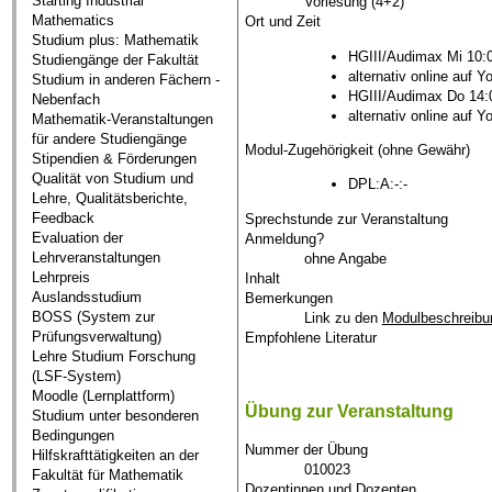
Starting Industrial
Vorlesung (4+2)
Mathematics
Ort und Zeit
Studium plus: Mathematik
HGIII/Audimax Mi 10:
Studiengänge der Fakultät
alternativ online auf 
Studium in anderen Fächern -
HGIII/Audimax Do 14:
Nebenfach
alternativ online auf 
Mathematik-Veranstaltungen
für andere Studiengänge
Modul-Zugehörigkeit (ohne Gewähr)
Stipendien & Förderungen
Qualität von Studium und
DPL:A:-:-
Lehre, Qualitätsberichte,
Feedback
Sprechstunde zur Veranstaltung
Evaluation der
Anmeldung?
Lehrveranstaltungen
ohne Angabe
Lehrpreis
Inhalt
Auslandsstudium
Bemerkungen
BOSS (System zur
Link zu den
Modulbeschreibu
Prüfungsverwaltung)
Empfohlene Literatur
Lehre Studium Forschung
(LSF-System)
Moodle (Lernplattform)
Übung zur Veranstaltung
Studium unter besonderen
Bedingungen
Nummer der Übung
Hilfskrafttätigkeiten an der
010023
Fakultät für Mathematik
Dozentinnen und Dozenten