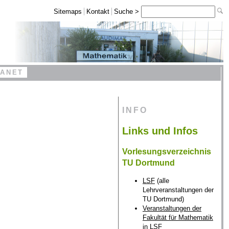
Sitemaps
Kontakt
Suche >
RANET
INFO
Links und Infos
Vorlesungsverzeichnis
TU Dortmund
LSF
(alle
Lehrveranstaltungen der
TU Dortmund)
Veranstaltungen der
Fakultät für Mathematik
in LSF