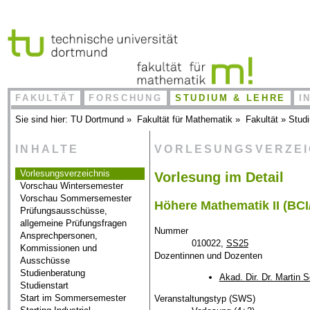
FAKULTÄT
FORSCHUNG
STUDIUM & LEHRE
I
Sie sind hier:
TU Dortmund
»
Fakultät für Mathematik
»
Fakultät
»
Stud
INHALTE
VORLESUNGSVERZE
Vorlesungsverzeichnis
Vorlesung im Detail
Vorschau Wintersemester
Vorschau Sommersemester
Höhere Mathematik II (BCI
Prüfungsausschüsse,
allgemeine Prüfungsfragen
Nummer
Ansprechpersonen,
010022,
SS25
Kommissionen und
Dozentinnen und Dozenten
Ausschüsse
Studienberatung
Akad. Dir. Dr. Martin 
Studienstart
Start im Sommersemester
Veranstaltungstyp (SWS)