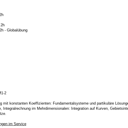
2h
 2h
2h - Globalübung
M1-2
ung mit konstanten Koeffizienten: Fundamentalsysteme und partikuläre Lösunge
e, Integralrechnung im Mehrdimensionalen: Integration auf Kurven, Gebietsint
tze.
ngen im Service