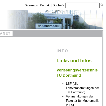
Sitemaps
Kontakt
Suche >
RANET
INFO
Links und Infos
Vorlesungsverzeichnis
TU Dortmund
LSF
(alle
Lehrveranstaltungen der
TU Dortmund)
Veranstaltungen der
Fakultät für Mathematik
in LSF