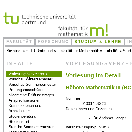
FAKULTÄT
FORSCHUNG
STUDIUM & LEHRE
I
Sie sind hier:
TU Dortmund
»
Fakultät für Mathematik
»
Fakultät
»
Stud
INHALTE
VORLESUNGSVERZE
Vorlesungsverzeichnis
Vorlesung im Detail
Vorschau Wintersemester
Vorschau Sommersemester
Höhere Mathematik III (B
Prüfungsausschüsse,
allgemeine Prüfungsfragen
Nummer
Ansprechpersonen,
010037,
SS23
Kommissionen und
Dozentinnen und Dozenten
Ausschüsse
Studienberatung
Dr. Andreas Langer
Studienstart
Start im Sommersemester
Veranstaltungstyp (SWS)