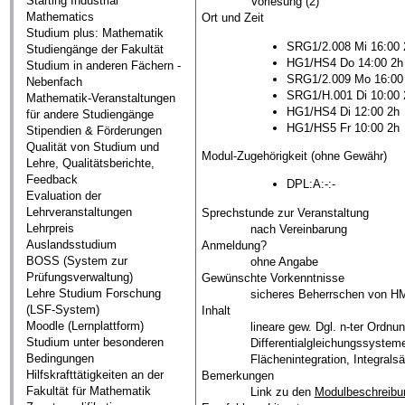
Starting Industrial
Vorlesung (2)
Mathematics
Ort und Zeit
Studium plus: Mathematik
SRG1/2.008 Mi 16:00 
Studiengänge der Fakultät
HG1/HS4 Do 14:00 2h
Studium in anderen Fächern -
SRG1/2.009 Mo 16:00
Nebenfach
SRG1/H.001 Di 10:00 
Mathematik-Veranstaltungen
HG1/HS4 Di 12:00 2h
für andere Studiengänge
HG1/HS5 Fr 10:00 2h
Stipendien & Förderungen
Qualität von Studium und
Modul-Zugehörigkeit (ohne Gewähr)
Lehre, Qualitätsberichte,
Feedback
DPL:A:-:-
Evaluation der
Lehrveranstaltungen
Sprechstunde zur Veranstaltung
Lehrpreis
nach Vereinbarung
Auslandsstudium
Anmeldung?
BOSS (System zur
ohne Angabe
Prüfungsverwaltung)
Gewünschte Vorkenntnisse
Lehre Studium Forschung
sicheres Beherrschen von H
(LSF-System)
Inhalt
Moodle (Lernplattform)
lineare gew. Dgl. n-ter Ordn
Studium unter besonderen
Differentialgleichungssystem
Bedingungen
Flächenintegration, Integralsä
Hilfskrafttätigkeiten an der
Bemerkungen
Fakultät für Mathematik
Link zu den
Modulbeschreibu