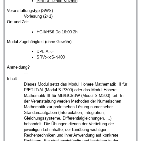
Prof.Dr. Dmitri Kuzmin
Veranstaltungstyp (SWS)
Vorlesung (2+1)
Ort und Zeit
HGII/HS6 Do 16:00 2h
Modul-Zugehörigkeit (ohne Gewähr)
DPL:A:-:-
SRV:-:-:S-N400
Anmeldung?
---
Inhalt
Dieses Modul setzt das Modul Höhere Mathematik III für
P/ET-IT/AI (Modul S-P300) oder das Modul Höhere
Mathematik III für MB/BCI/BW (Modul S-M300) fort. In
der Veranstaltung werden Methoden der Numerischen
Mathematik zur praktischen Lösung numerischer
Standardaufgaben (Interpolation, Integration,
Gleichungssysteme, Differentialgleichungen, ...)
behandelt. Die Übungen dienen der Vertiefung der
jeweiligen Lehrinhalte, der Einübung wichtiger
Rechentechniken und ihrer Anwendung auf konkrete
Probleme. Sie sind zweistündig und bestehen in der