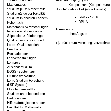
Starting Industrial
Veranstaltungstyp (SWS)
Mathematics
Kompaktkurs (Kompaktkurs)
Studium plus: Mathematik
Modul-Zugehörigkeit (ohne Gewähr)
Studiengänge der Fakultät
SRV:-:-:S-V10x
Studium in anderen Fächern -
DPL:A:-:-
Nebenfach
Mathematik-Veranstaltungen
Anmeldung?
für andere Studiengänge
ohne Angabe
Stipendien & Förderungen
Qualität von Studium und
« (zurück) zum Vorlesungsverzeichnis
Lehre, Qualitätsberichte,
Feedback
Evaluation der
Lehrveranstaltungen
Lehrpreis
Auslandsstudium
BOSS (System zur
Prüfungsverwaltung)
Lehre Studium Forschung
(LSF-System)
Moodle (Lernplattform)
Studium unter besonderen
Bedingungen
Hilfskrafttätigkeiten an der
Fakultät für Mathematik