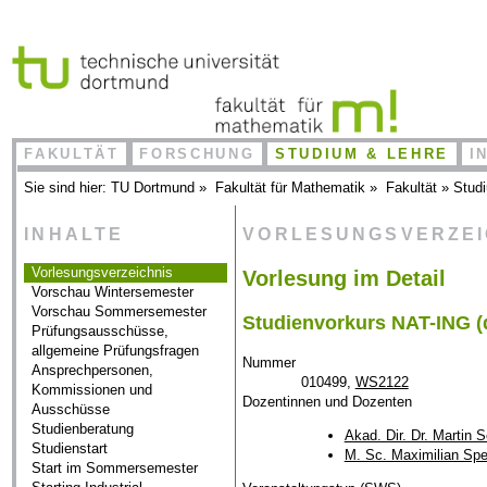
FAKULTÄT
FORSCHUNG
STUDIUM & LEHRE
I
Sie sind hier:
TU Dortmund
»
Fakultät für Mathematik
»
Fakultät
»
Stud
INHALTE
VORLESUNGSVERZE
Vorlesungsverzeichnis
Vorlesung im Detail
Vorschau Wintersemester
Vorschau Sommersemester
Studienvorkurs NAT-ING (d
Prüfungsausschüsse,
allgemeine Prüfungsfragen
Nummer
Ansprechpersonen,
010499,
WS2122
Kommissionen und
Dozentinnen und Dozenten
Ausschüsse
Studienberatung
Akad. Dir. Dr. Martin 
Studienstart
M. Sc. Maximilian Spe
Start im Sommersemester