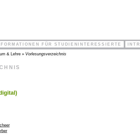
NFORMATIONEN FÜR STUDIENINTERESSIERTE
INT
ium & Lehre
»
Vorlesungsverzeichnis
ICHNIS
igital)
Scheer
rber