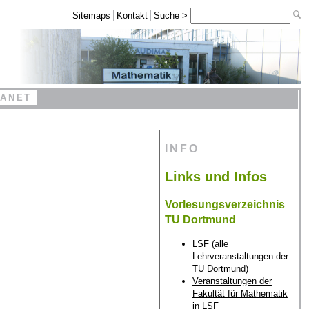
Sitemaps
Kontakt
Suche >
RANET
INFO
Links und Infos
Vorlesungsverzeichnis
TU Dortmund
LSF
(alle
Lehrveranstaltungen der
TU Dortmund)
Veranstaltungen der
Fakultät für Mathematik
in LSF