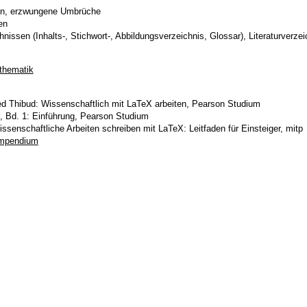
en, erzwungene Umbrüche
en
hnissen (Inhalts-, Stichwort-, Abbildungsverzeichnis, Glossar), Literaturverzei
thematik
ed Thibud: Wissenschaftlich mit LaTeX arbeiten, Pearson Studium
 Bd. 1: Einführung, Pearson Studium
senschaftliche Arbeiten schreiben mit LaTeX: Leitfaden für Einsteiger, mitp
ompendium