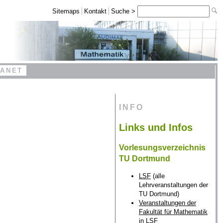
Sitemaps
Kontakt
Suche >
RANET
INFO
Links und Infos
Vorlesungsverzeichnis
TU Dortmund
LSF
(alle
Lehrveranstaltungen der
TU Dortmund)
Veranstaltungen der
Fakultät für Mathematik
in LSF