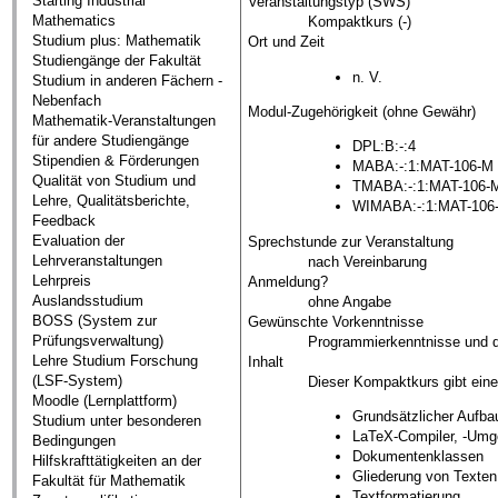
Starting Industrial
Veranstaltungstyp (SWS)
Mathematics
Kompaktkurs (-)
Studium plus: Mathematik
Ort und Zeit
Studiengänge der Fakultät
n. V.
Studium in anderen Fächern -
Nebenfach
Modul-Zugehörigkeit (ohne Gewähr)
Mathematik-Veranstaltungen
für andere Studiengänge
DPL:B:-:4
Stipendien & Förderungen
MABA:-:1:MAT-106-M
Qualität von Studium und
TMABA:-:1:MAT-106-
Lehre, Qualitätsberichte,
WIMABA:-:1:MAT-106
Feedback
Evaluation der
Sprechstunde zur Veranstaltung
Lehrveranstaltungen
nach Vereinbarung
Lehrpreis
Anmeldung?
Auslandsstudium
ohne Angabe
BOSS (System zur
Gewünschte Vorkenntnisse
Prüfungsverwaltung)
Programmierkenntnisse und di
Lehre Studium Forschung
Inhalt
(LSF-System)
Dieser Kompaktkurs gibt eine
Moodle (Lernplattform)
Grundsätzlicher Aufb
Studium unter besonderen
LaTeX-Compiler, -Umg
Bedingungen
Dokumentenklassen
Hilfskrafttätigkeiten an der
Gliederung von Texten
Fakultät für Mathematik
Textformatierung