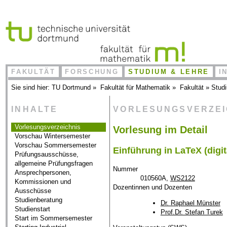
FAKULTÄT
FORSCHUNG
STUDIUM & LEHRE
I
Sie sind hier:
TU Dortmund
»
Fakultät für Mathematik
»
Fakultät
»
Stud
INHALTE
VORLESUNGSVERZE
Vorlesungsverzeichnis
Vorlesung im Detail
Vorschau Wintersemester
Vorschau Sommersemester
Einführung in LaTeX (digit
Prüfungsausschüsse,
allgemeine Prüfungsfragen
Nummer
Ansprechpersonen,
010560A,
WS2122
Kommissionen und
Dozentinnen und Dozenten
Ausschüsse
Studienberatung
Dr. Raphael Münster
Studienstart
Prof.Dr. Stefan Turek
Start im Sommersemester