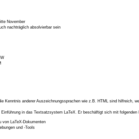
Mitte November
ch nachträglich absolvierbar sein
-W
M
e Kenntnis anderer Auszeichnungssprachen wie z.B. HTML sind hilfreich, we
 Einführung in das Textsatzsystem LaTeX. Er beschäftigt sich mit folgenden 
au von LaTeX-Dokumenten
ebungen und -Tools