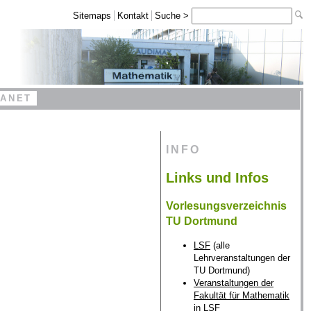
Sitemaps
Kontakt
Suche >
RANET
INFO
Links und Infos
Vorlesungsverzeichnis
TU Dortmund
LSF
(alle
Lehrveranstaltungen der
TU Dortmund)
Veranstaltungen der
Fakultät für Mathematik
in LSF