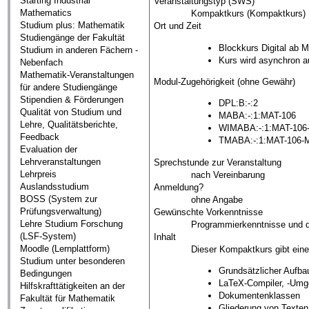
Starting Industrial
Veranstaltungstyp (SWS)
Mathematics
Kompaktkurs (Kompaktkurs)
Studium plus: Mathematik
Ort und Zeit
Studiengänge der Fakultät
Blockkurs Digital ab 
Studium in anderen Fächern -
Kurs wird asynchron au
Nebenfach
Mathematik-Veranstaltungen
Modul-Zugehörigkeit (ohne Gewähr)
für andere Studiengänge
Stipendien & Förderungen
DPL:B:-:2
Qualität von Studium und
MABA:-:1:MAT-106
Lehre, Qualitätsberichte,
WIMABA:-:1:MAT-106
Feedback
TMABA:-:1:MAT-106-
Evaluation der
Lehrveranstaltungen
Sprechstunde zur Veranstaltung
Lehrpreis
nach Vereinbarung
Auslandsstudium
Anmeldung?
BOSS (System zur
ohne Angabe
Prüfungsverwaltung)
Gewünschte Vorkenntnisse
Lehre Studium Forschung
Programmierkenntnisse und di
(LSF-System)
Inhalt
Moodle (Lernplattform)
Dieser Kompaktkurs gibt eine
Studium unter besonderen
Grundsätzlicher Aufb
Bedingungen
LaTeX-Compiler, -Umg
Hilfskrafttätigkeiten an der
Dokumentenklassen
Fakultät für Mathematik
Gliederung von Texten