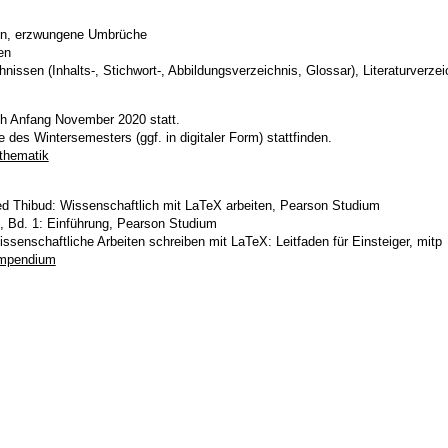
en, erzwungene Umbrüche
en
hnissen (Inhalts-, Stichwort-, Abbildungsverzeichnis, Glossar), Literaturverzei
ich Anfang November 2020 statt.
e des Wintersemesters (ggf. in digitaler Form) stattfinden.
thematik
ed Thibud: Wissenschaftlich mit LaTeX arbeiten, Pearson Studium
 Bd. 1: Einführung, Pearson Studium
senschaftliche Arbeiten schreiben mit LaTeX: Leitfaden für Einsteiger, mitp
ompendium