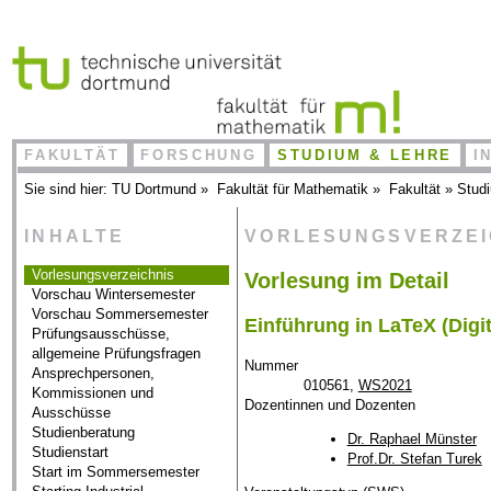
FAKULTÄT
FORSCHUNG
STUDIUM & LEHRE
I
Sie sind hier:
TU Dortmund
»
Fakultät für Mathematik
»
Fakultät
»
Stud
INHALTE
VORLESUNGSVERZE
Vorlesungsverzeichnis
Vorlesung im Detail
Vorschau Wintersemester
Vorschau Sommersemester
Einführung in LaTeX (Digit
Prüfungsausschüsse,
allgemeine Prüfungsfragen
Nummer
Ansprechpersonen,
010561,
WS2021
Kommissionen und
Dozentinnen und Dozenten
Ausschüsse
Studienberatung
Dr. Raphael Münster
Studienstart
Prof.Dr. Stefan Turek
Start im Sommersemester