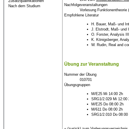
Zusatzqualifikationen
Nachfolgeveranstaltungen
Nach dem Studium
Vorlesung Funktionentheorie 
Empfohlene Literatur
H. Bauer, Maß- und Int
J. Elstrodt, Maß- und I
O. Forster, Analysis II
K. Königsberger, Analys
W. Rudin, Real and co
Übung zur Veranstaltung
Nummer der Übung
010701
Übungsgruppen
M/E25 Mi 14:00 2h
SRG1/2.029 Mi 12:00 
M/E25 Do 08:00 2h
M/611 Do 08:00 2h
SRG1/2.010 Do 08:00
« (zurück) zum Vorlesungsverzeichnis