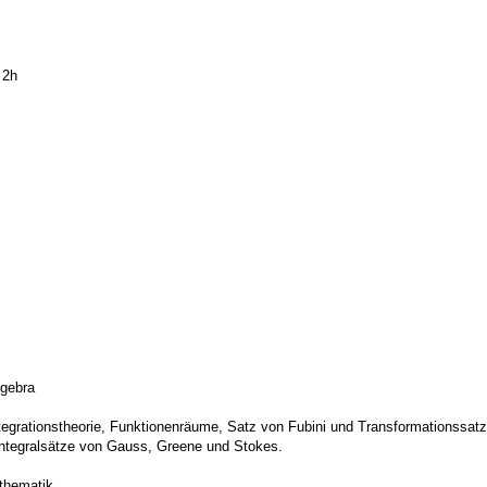
 2h
lgebra
egrationstheorie, Funktionenräume, Satz von Fubini und Transformationssatz,
Integralsätze von Gauss, Greene und Stokes.
thematik