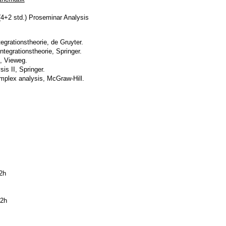
(4+2 std.) Proseminar Analysis
egrationstheorie, de Gruyter.
ntegrationstheorie, Springer.
I, Vieweg.
is II, Springer.
mplex analysis, McGraw-Hill.
2h
 2h