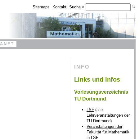
Sitemaps
Kontakt
Suche >
RANET
INFO
Links und Infos
Vorlesungsverzeichnis
TU Dortmund
LSF
(alle
Lehrveranstaltungen der
TU Dortmund)
Veranstaltungen der
Fakultät für Mathematik
in LSF