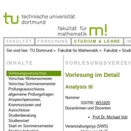
FAKULTÄT
FORSCHUNG
STUDIUM & LEHRE
I
Sie sind hier:
TU Dortmund
»
Fakultät für Mathematik
»
Fakultät
»
Stud
INHALTE
VORLESUNGSVERZE
Vorlesungsverzeichnis
Vorlesung im Detail
Vorschau Wintersemester
Vorschau Sommersemester
Analysis III
Prüfungsausschüsse,
allgemeine Prüfungsfragen
Nummer
Ansprechpersonen,
010700,
WS1920
Kommissionen und
Dozentinnen und Dozenten
Ausschüsse
Studienberatung
Prof.Dr. Michael Voit
Studienstart
Start im Sommersemester
Veranstaltungstyp (SWS)