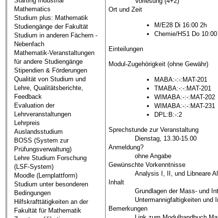
Starting Industrial
Vorlesung (4+2)
Mathematics
Ort und Zeit
Studium plus: Mathematik
M/E28 Di 16:00 2h
Studiengänge der Fakultät
Chemie/HS1 Do 10:00
Studium in anderen Fächern -
Nebenfach
Einteilungen
Mathematik-Veranstaltungen
für andere Studiengänge
Modul-Zugehörigkeit (ohne Gewähr)
Stipendien & Förderungen
Qualität von Studium und
MABA:-:-:MAT-201
Lehre, Qualitätsberichte,
TMABA:-:-:MAT-201
Feedback
WIMABA:-:-:MAT-202
Evaluation der
WIMABA:-:-:MAT-231
Lehrveranstaltungen
DPL:B:-:2
Lehrpreis
Sprechstunde zur Veranstaltung
Auslandsstudium
Dienstag, 13.30-15.00
BOSS (System zur
Anmeldung?
Prüfungsverwaltung)
ohne Angabe
Lehre Studium Forschung
Gewünschte Vorkenntnisse
(LSF-System)
Analysis I, II, und Libneare A
Moodle (Lernplattform)
Inhalt
Studium unter besonderen
Grundlagen der Mass- und Int
Bedingungen
Untermannigfaltigkeiten und 
Hilfskrafttätigkeiten an der
Bemerkungen
Fakultät für Mathematik
Link zum
Modulhandbuch Ma