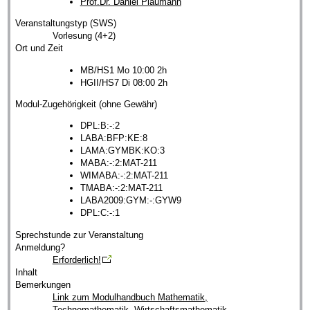
Prof.Dr. Daniel Plaumann
Veranstaltungstyp (SWS)
Vorlesung (4+2)
Ort und Zeit
MB/HS1 Mo 10:00 2h
HGII/HS7 Di 08:00 2h
Modul-Zugehörigkeit (ohne Gewähr)
DPL:B:-:2
LABA:BFP:KE:8
LAMA:GYMBK:KO:3
MABA:-:2:MAT-211
WIMABA:-:2:MAT-211
TMABA:-:2:MAT-211
LABA2009:GYM:-:GYW9
DPL:C:-:1
Sprechstunde zur Veranstaltung
Anmeldung?
Erforderlich!
Inhalt
Bemerkungen
Link zum Modulhandbuch Mathematik,
Technomathematik, Wirtschaftsmathematik