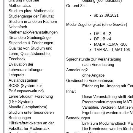
Starting Industrial
Uebung (Kompaktkurs)
Mathematics
Ort und Zeit
Studium plus: Mathematik
ab 27.09.2021
Studiengänge der Fakultät
Studium in anderen Fächern -
Modul-Zugehörigkeit (ohne Gewähr)
Nebenfach
Mathematik-Veranstaltungen
DPL:B:-:2
für andere Studiengänge
DPL:B:-:4
Stipendien & Förderungen
MABA:-:1:MAT-106
Qualität von Studium und
TMABA:-:1:MAT-106
Lehre, Qualitätsberichte,
Feedback
Sprechstunde zur Veranstaltung
Evaluation der
nach Vereinbarung
Lehrveranstaltungen
Anmeldung?
Lehrpreis
ohne Angabe
Auslandsstudium
Gewünschte Vorkenntnisse
BOSS (System zur
Erfahrung im Umgang mit Com
Prüfungsverwaltung)
Inhalt
Lehre Studium Forschung
Diese Veranstaltung stellt 
(LSF-System)
Programmierumgebung MATLA
Moodle (Lernplattform)
Variablen, Vektoren, Matrize
Studium unter besonderen
Ergebnissen) werden in der V
Bedingungen
Bemerkungen
Hilfskrafttätigkeiten an der
Link zum
Modulhandbuch Ma
Fakultät für Mathematik
Die Kenntnisse werden für da