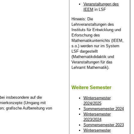
Veranstaltungen des
IEEM
in LSF
Hinweis: Die
Lehrveranstaltungen des
Instituts für Entwicklung und
Erforschung des
Mathematikunterrichts (IEEM,
s.o.) werden nur im System
LSF dargestellt
(Mathematikdidaktik und
Veranstaltungen für das
Lehramt Mathematik).
Weitere Semester
ei insbesondere auf die
Wintersemester
ierkonzepte (Umgang mit
2024/2025
n; grafische Aufbereitung von
Sommersemester 2024
Wintersemester
2023/2024
Sommersemester 2023
Wintersemester