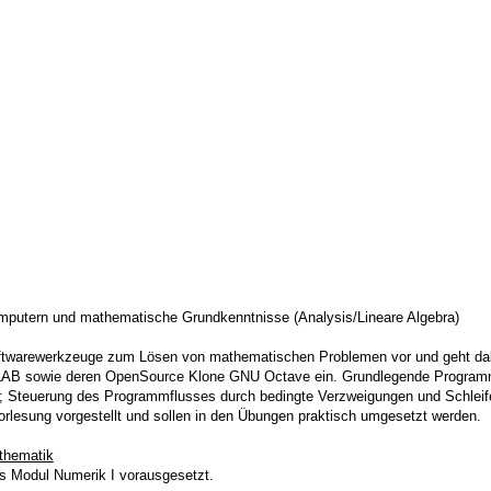
putern und mathematische Grundkenntnisse (Analysis/Lineare Algebra)
Softwarewerkzeuge zum Lösen von mathematischen Problemen vor und geht dab
B sowie deren OpenSource Klone GNU Octave ein. Grundlegende Programm
n; Steuerung des Programmflusses durch bedingte Verzweigungen und Schleife
orlesung vorgestellt und sollen in den Übungen praktisch umgesetzt werden.
thematik
s Modul Numerik I vorausgesetzt.