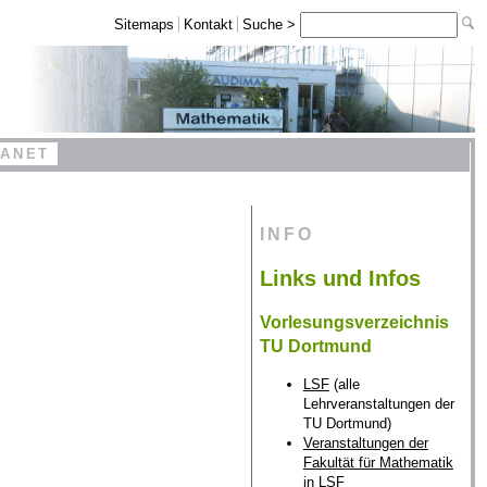
Sitemaps
Kontakt
Suche >
RANET
INFO
Links und Infos
Vorlesungsverzeichnis
TU Dortmund
LSF
(alle
Lehrveranstaltungen der
TU Dortmund)
Veranstaltungen der
Fakultät für Mathematik
in LSF