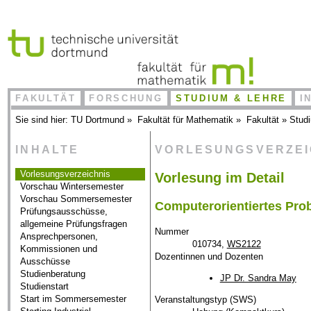
FAKULTÄT
FORSCHUNG
STUDIUM & LEHRE
I
Sie sind hier:
TU Dortmund
»
Fakultät für Mathematik
»
Fakultät
»
Stud
INHALTE
VORLESUNGSVERZE
Vorlesungsverzeichnis
Vorlesung im Detail
Vorschau Wintersemester
Vorschau Sommersemester
Computerorientiertes Pro
Prüfungsausschüsse,
allgemeine Prüfungsfragen
Nummer
Ansprechpersonen,
010734,
WS2122
Kommissionen und
Dozentinnen und Dozenten
Ausschüsse
Studienberatung
JP Dr. Sandra May
Studienstart
Start im Sommersemester
Veranstaltungstyp (SWS)