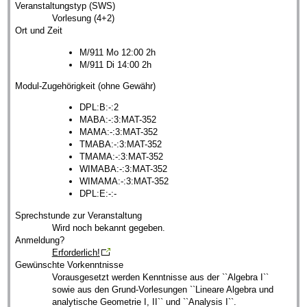
Veranstaltungstyp (SWS)
Vorlesung (4+2)
Ort und Zeit
M/911 Mo 12:00 2h
M/911 Di 14:00 2h
Modul-Zugehörigkeit (ohne Gewähr)
DPL:B:-:2
MABA:-:3:MAT-352
MAMA:-:3:MAT-352
TMABA:-:3:MAT-352
TMAMA:-:3:MAT-352
WIMABA:-:3:MAT-352
WIMAMA:-:3:MAT-352
DPL:E:-:-
Sprechstunde zur Veranstaltung
Wird noch bekannt gegeben.
Anmeldung?
Erforderlich!
Gewünschte Vorkenntnisse
Vorausgesetzt werden Kenntnisse aus der ``Algebra I``
sowie aus den Grund-Vorlesungen ``Lineare Algebra und
analytische Geometrie I, II`` und ``Analysis I``.