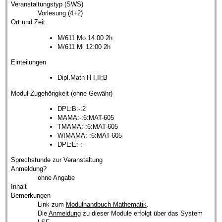
Veranstaltungstyp (SWS)
Vorlesung (4+2)
Ort und Zeit
M/611 Mo 14:00 2h
M/611 Mi 12:00 2h
Einteilungen
Dipl.Math H I,II;B
Modul-Zugehörigkeit (ohne Gewähr)
DPL:B:-:2
MAMA:-:6:MAT-605
TMAMA:-:6:MAT-605
WIMAMA:-:6:MAT-605
DPL:E:-:-
Sprechstunde zur Veranstaltung
Anmeldung?
ohne Angabe
Inhalt
Bemerkungen
Link zum
Modulhandbuch Mathematik
.
Die
Anmeldung
zu dieser Module erfolgt über das System