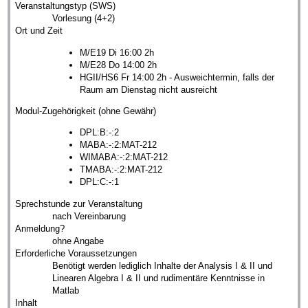
Veranstaltungstyp (SWS)
Vorlesung (4+2)
Ort und Zeit
M/E19 Di 16:00 2h
M/E28 Do 14:00 2h
HGII/HS6 Fr 14:00 2h - Ausweichtermin, falls der
Raum am Dienstag nicht ausreicht
Modul-Zugehörigkeit (ohne Gewähr)
DPL:B:-:2
MABA:-:2:MAT-212
WIMABA:-:2:MAT-212
TMABA:-:2:MAT-212
DPL:C:-:1
Sprechstunde zur Veranstaltung
nach Vereinbarung
Anmeldung?
ohne Angabe
Erforderliche Voraussetzungen
Benötigt werden lediglich Inhalte der Analysis I & II und
Linearen Algebra I & II und rudimentäre Kenntnisse in
Matlab
Inhalt