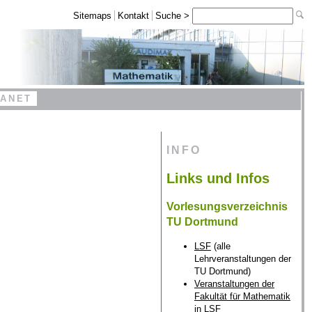
Sitemaps
Kontakt
Suche >
RANET
INFO
Links und Infos
Vorlesungsverzeichnis
TU Dortmund
LSF
(alle
Lehrveranstaltungen der
TU Dortmund)
Veranstaltungen der
Fakultät für Mathematik
in LSF