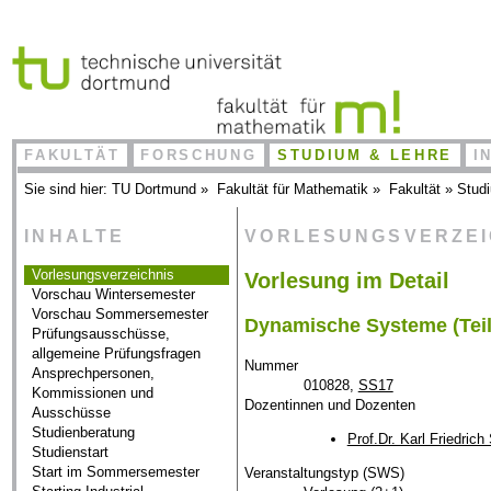
FAKULTÄT
FORSCHUNG
STUDIUM & LEHRE
I
Sie sind hier:
TU Dortmund
»
Fakultät für Mathematik
»
Fakultät
»
Stud
INHALTE
VORLESUNGSVERZE
Vorlesungsverzeichnis
Vorlesung im Detail
Vorschau Wintersemester
Vorschau Sommersemester
Dynamische Systeme (Teil 
Prüfungsausschüsse,
allgemeine Prüfungsfragen
Nummer
Ansprechpersonen,
010828,
SS17
Kommissionen und
Dozentinnen und Dozenten
Ausschüsse
Studienberatung
Prof.Dr. Karl Friedrich
Studienstart
Start im Sommersemester
Veranstaltungstyp (SWS)