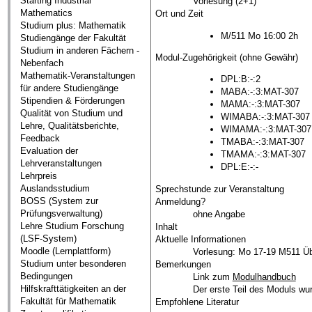
Starting Industrial
Vorlesung (2+1)
Mathematics
Ort und Zeit
Studium plus: Mathematik
M/511 Mo 16:00 2h
Studiengänge der Fakultät
Studium in anderen Fächern -
Modul-Zugehörigkeit (ohne Gewähr)
Nebenfach
Mathematik-Veranstaltungen
DPL:B:-:2
für andere Studiengänge
MABA:-:3:MAT-307
Stipendien & Förderungen
MAMA:-:3:MAT-307
Qualität von Studium und
WIMABA:-:3:MAT-307
Lehre, Qualitätsberichte,
WIMAMA:-:3:MAT-307
Feedback
TMABA:-:3:MAT-307
Evaluation der
TMAMA:-:3:MAT-307
Lehrveranstaltungen
DPL:E:-:-
Lehrpreis
Auslandsstudium
Sprechstunde zur Veranstaltung
BOSS (System zur
Anmeldung?
Prüfungsverwaltung)
ohne Angabe
Lehre Studium Forschung
Inhalt
(LSF-System)
Aktuelle Informationen
Moodle (Lernplattform)
Vorlesung: Mo 17-19 M511 Ü
Studium unter besonderen
Bemerkungen
Bedingungen
Link zum
Modulhandbuch
Hilfskrafttätigkeiten an der
Der erste Teil des Moduls wu
Fakultät für Mathematik
Empfohlene Literatur