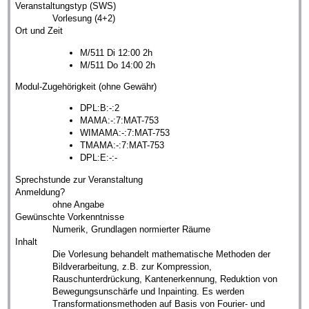
Veranstaltungstyp (SWS)
Vorlesung (4+2)
Ort und Zeit
M/511 Di 12:00 2h
M/511 Do 14:00 2h
Modul-Zugehörigkeit (ohne Gewähr)
DPL:B:-:2
MAMA:-:7:MAT-753
WIMAMA:-:7:MAT-753
TMAMA:-:7:MAT-753
DPL:E:-:-
Sprechstunde zur Veranstaltung
Anmeldung?
ohne Angabe
Gewünschte Vorkenntnisse
Numerik, Grundlagen normierter Räume
Inhalt
Die Vorlesung behandelt mathematische Methoden der
Bildverarbeitung, z.B. zur Kompression,
Rauschunterdrückung, Kantenerkennung, Reduktion von
Bewegungsunschärfe und Inpainting. Es werden
Transformationsmethoden auf Basis von Fourier- und