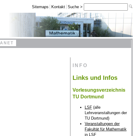
Sitemaps
Kontakt
Suche >
RANET
INFO
Links und Infos
Vorlesungsverzeichnis
TU Dortmund
LSF
(alle
Lehrveranstaltungen der
TU Dortmund)
Veranstaltungen der
Fakultät für Mathematik
in LSF