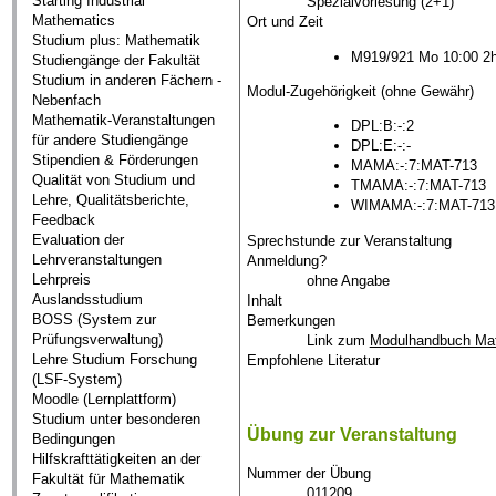
Starting Industrial
Spezialvorlesung (2+1)
Mathematics
Ort und Zeit
Studium plus: Mathematik
M919/921 Mo 10:00 2
Studiengänge der Fakultät
Studium in anderen Fächern -
Modul-Zugehörigkeit (ohne Gewähr)
Nebenfach
Mathematik-Veranstaltungen
DPL:B:-:2
für andere Studiengänge
DPL:E:-:-
Stipendien & Förderungen
MAMA:-:7:MAT-713
Qualität von Studium und
TMAMA:-:7:MAT-713
Lehre, Qualitätsberichte,
WIMAMA:-:7:MAT-713
Feedback
Evaluation der
Sprechstunde zur Veranstaltung
Lehrveranstaltungen
Anmeldung?
Lehrpreis
ohne Angabe
Auslandsstudium
Inhalt
BOSS (System zur
Bemerkungen
Prüfungsverwaltung)
Link zum
Modulhandbuch Ma
Lehre Studium Forschung
Empfohlene Literatur
(LSF-System)
Moodle (Lernplattform)
Studium unter besonderen
Übung zur Veranstaltung
Bedingungen
Hilfskrafttätigkeiten an der
Nummer der Übung
Fakultät für Mathematik
011209