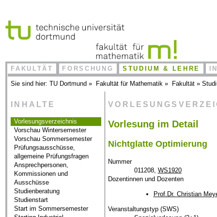
FAKULTÄT
FORSCHUNG
STUDIUM & LEHRE
I
Sie sind hier:
TU Dortmund
»
Fakultät für Mathematik
»
Fakultät
»
Stud
INHALTE
VORLESUNGSVERZE
Vorlesungsverzeichnis
Vorlesung im Detail
Vorschau Wintersemester
Vorschau Sommersemester
Nichtglatte Optimierung
Prüfungsausschüsse,
allgemeine Prüfungsfragen
Nummer
Ansprechpersonen,
011208,
WS1920
Kommissionen und
Dozentinnen und Dozenten
Ausschüsse
Studienberatung
Prof.Dr. Christian Mey
Studienstart
Start im Sommersemester
Veranstaltungstyp (SWS)