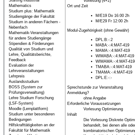
Starting Industrial
Vorlesung (4+2)
Mathematics
Ort und Zeit
Studium plus: Mathematik
M/E19 Do 16:00 2h
Studiengänge der Fakultät
M/E29 Fr 12:00 2h
Studium in anderen Fächern -
Nebenfach
Modul-Zugehörigkeit (ohne Gewähr)
Mathematik-Veranstaltungen
für andere Studiengänge
DPL:B:-:2
Stipendien & Förderungen
MABA:-:4:MAT-419
Qualität von Studium und
MAMA:-:4:MAT-419
Lehre, Qualitätsberichte,
WIMABA:-:4:MAT-419
Feedback
WIMAMA:-:4:MAT-419
Evaluation der
TMABA:-:4:MAT-419
Lehrveranstaltungen
TMAMA:-:4:MAT-419
Lehrpreis
DPL:E:-:-
Auslandsstudium
BOSS (System zur
Sprechstunde zur Veranstaltung
Prüfungsverwaltung)
Anmeldung?
Lehre Studium Forschung
ohne Angabe
(LSF-System)
Erforderliche Voraussetzungen
Moodle (Lernplattform)
Vorlesung Optimierung
Studium unter besonderen
Inhalt
Bedingungen
Die Vorlesung Diskrete Optim
Hilfskrafttätigkeiten an der
behandelt, bei denen alle od
Fakultät für Mathematik
kombinatorischen Optimierung