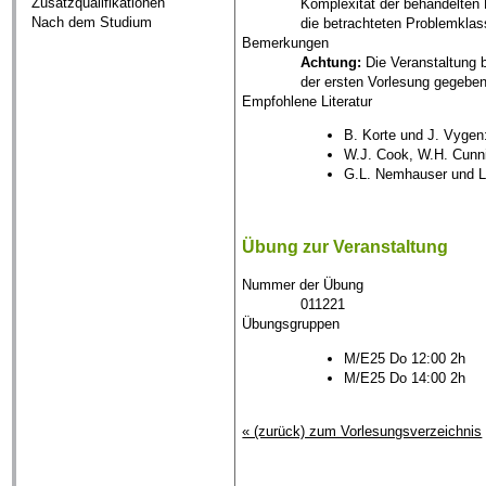
Zusatzqualifikationen
Komplexität der behandelten 
Nach dem Studium
die betrachteten Problemklas
Bemerkungen
Achtung:
Die Veranstaltung b
der ersten Vorlesung gegebe
Empfohlene Literatur
B. Korte und J. Vygen
W.J. Cook, W.H. Cunni
G.L. Nemhauser und L.
Übung zur Veranstaltung
Nummer der Übung
011221
Übungsgruppen
M/E25 Do 12:00 2h
M/E25 Do 14:00 2h
« (zurück) zum Vorlesungsverzeichnis