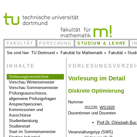
FAKULTÄT
FORSCHUNG
STUDIUM & LEHRE
I
Sie sind hier:
TU Dortmund
»
Fakultät für Mathematik
»
Fakultät
»
Stud
INHALTE
VORLESUNGSVERZE
Vorlesungsverzeichnis
Vorlesung im Detail
Vorschau Wintersemester
Vorschau Sommersemester
Diskrete Optimierung
Prüfungsausschüsse,
allgemeine Prüfungsfragen
Nummer
Ansprechpersonen,
011220,
WS1920
Kommissionen und
Dozentinnen und Dozenten
Ausschüsse
Studienberatung
Prof.Dr. Christoph Bu
Studienstart
Start im Sommersemester
Veranstaltungstyp (SWS)