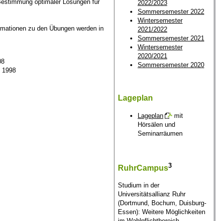
 Bestimmung optimaler Lösungen für
2022/2023
Sommersemester 2022
Wintersemester
ormationen zu den Übungen werden in
2021/2022
Sommersemester 2021
Wintersemester
2020/2021
08
Sommersemester 2020
y 1998
Lageplan
Lageplan
mit
Hörsälen und
Seminarräumen
3
RuhrCampus
Studium in der
Universitätsallianz Ruhr
(Dortmund, Bochum, Duisburg-
Essen): Weitere Möglichkeiten
im Wahlpflichtbereich