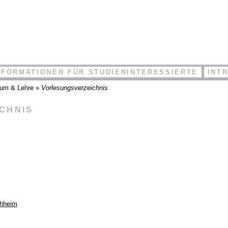
NFORMATIONEN FÜR STUDIENINTERESSIERTE
INT
ium & Lehre
»
Vorlesungsverzeichnis
ICHNIS
chheim