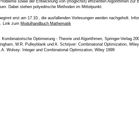
Probleme sowie der Entwicklung von (möglichst) effizienten Algorithmen zur
sen. Dabei stehen polyedrische Methoden im Mittelpunkt.
eginnt erst am 17.10., die ausfallenden Vorlesungen werden nachgeholt. Inf
n. Link zum
Modulhandbuch Mathematik
: Kombinatorische Optimierung - Theorie und Algorithmen, Springer-Verlag 20
ngham, W.R. Pulleyblank und A. Schrijver: Combinatorial Optimization, Wile
A. Wolsey: Integer and Combinatorial Optimization, Wiley 1999