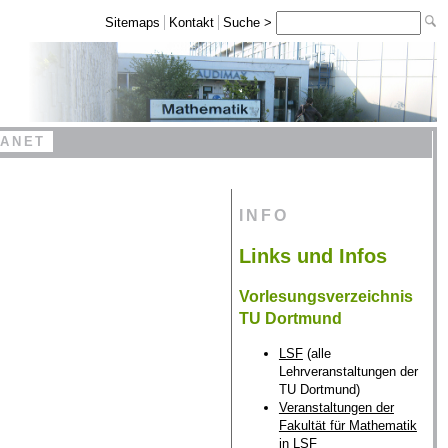
Sitemaps
Kontakt
Suche >
RANET
INFO
Links und Infos
Vorlesungsverzeichnis
TU Dortmund
LSF
(alle
Lehrveranstaltungen der
TU Dortmund)
Veranstaltungen der
Fakultät für Mathematik
in LSF