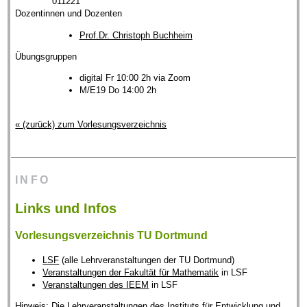
011221
Dozentinnen und Dozenten
Prof.Dr. Christoph Buchheim
Übungsgruppen
digital Fr 10:00 2h via Zoom
M/E19 Do 14:00 2h
« (zurück) zum Vorlesungsverzeichnis
INFO
Links und Infos
Vorlesungsverzeichnis TU Dortmund
LSF
(alle Lehrveranstaltungen der TU Dortmund)
Veranstaltungen der Fakultät für Mathematik
in LSF
Veranstaltungen des IEEM
in LSF
Hinweis: Die Lehrveranstaltungen des Instituts für Entwicklung und