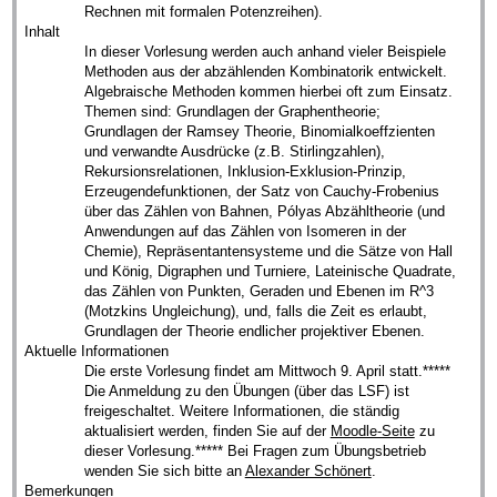
Rechnen mit formalen Potenzreihen).
Inhalt
In dieser Vorlesung werden auch anhand vieler Beispiele
Methoden aus der abzählenden Kombinatorik entwickelt.
Algebraische Methoden kommen hierbei oft zum Einsatz.
Themen sind: Grundlagen der Graphentheorie;
Grundlagen der Ramsey Theorie, Binomialkoeffzienten
und verwandte Ausdrücke (z.B. Stirlingzahlen),
Rekursionsrelationen, Inklusion-Exklusion-Prinzip,
Erzeugendefunktionen, der Satz von Cauchy-Frobenius
über das Zählen von Bahnen, Pólyas Abzähltheorie (und
Anwendungen auf das Zählen von Isomeren in der
Chemie), Repräsentantensysteme und die Sätze von Hall
und König, Digraphen und Turniere, Lateinische Quadrate,
das Zählen von Punkten, Geraden und Ebenen im R^3
(Motzkins Ungleichung), und, falls die Zeit es erlaubt,
Grundlagen der Theorie endlicher projektiver Ebenen.
Aktuelle Informationen
Die erste Vorlesung findet am Mittwoch 9. April statt.*****
Die Anmeldung zu den Übungen (über das LSF) ist
freigeschaltet. Weitere Informationen, die ständig
aktualisiert werden, finden Sie auf der
Moodle-Seite
zu
dieser Vorlesung.***** Bei Fragen zum Übungsbetrieb
wenden Sie sich bitte an
Alexander Schönert
.
Bemerkungen