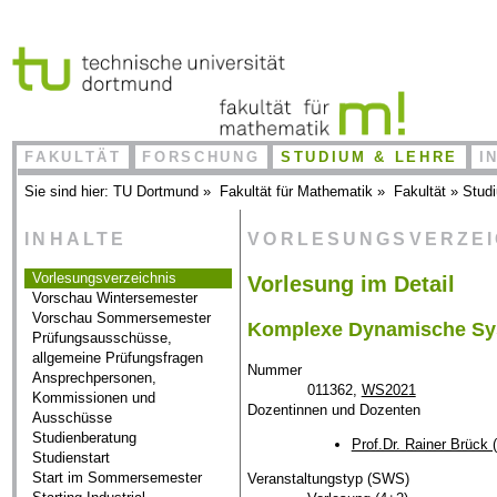
FAKULTÄT
FORSCHUNG
STUDIUM & LEHRE
I
Sie sind hier:
TU Dortmund
»
Fakultät für Mathematik
»
Fakultät
»
Stud
INHALTE
VORLESUNGSVERZE
Vorlesungsverzeichnis
Vorlesung im Detail
Vorschau Wintersemester
Vorschau Sommersemester
Komplexe Dynamische Sys
Prüfungsausschüsse,
allgemeine Prüfungsfragen
Nummer
Ansprechpersonen,
011362,
WS2021
Kommissionen und
Dozentinnen und Dozenten
Ausschüsse
Studienberatung
Prof.Dr. Rainer Brück 
Studienstart
Start im Sommersemester
Veranstaltungstyp (SWS)