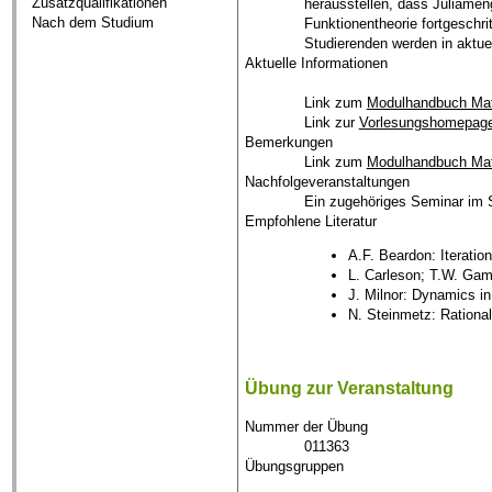
Zusatzqualifikationen
herausstellen, dass Juliameng
Nach dem Studium
Funktionentheorie fortgeschr
Studierenden werden in aktue
Aktuelle Informationen
Link zum
Modulhandbuch Ma
Link zur
Vorlesungshomepag
Bemerkungen
Link zum
Modulhandbuch Ma
Nachfolgeveranstaltungen
Ein zugehöriges Seminar im S
Empfohlene Literatur
A.F. Beardon: Iteratio
L. Carleson; T.W. Gam
J. Milnor: Dynamics i
N. Steinmetz: Rational
Übung zur Veranstaltung
Nummer der Übung
011363
Übungsgruppen