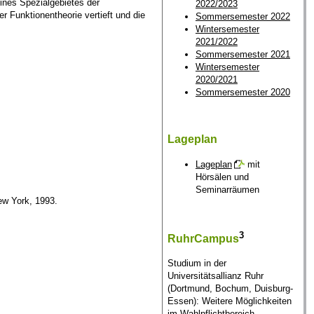
eines Spezialgebietes der
2022/2023
 Funktionentheorie vertieft und die
Sommersemester 2022
Wintersemester
2021/2022
Sommersemester 2021
Wintersemester
2020/2021
Sommersemester 2020
Lageplan
Lageplan
mit
Hörsälen und
Seminarräumen
ew York, 1993.
3
RuhrCampus
Studium in der
Universitätsallianz Ruhr
(Dortmund, Bochum, Duisburg-
Essen): Weitere Möglichkeiten
im Wahlpflichtbereich