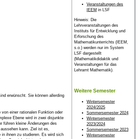
Veranstaltungen des
IEEM
in LSF
Hinweis: Die
Lehrveranstaltungen des
Instituts für Entwicklung und
Erforschung des
Mathematikunterrichts (IEEM,
s.o.) werden nur im System
LSF dargestellt
(Mathematikdidaktik und
Veranstaltungen für das
Lehramt Mathematik).
Weitere Semester
sind erwünscht. Sie können allerding
Wintersemester
2024/2025
von einer rationalen Funktion oder
Sommersemester 2024
mplexe Ebene wird in zwei disjunkte
Wintersemester
hr führen kleine Änderungen des
2023/2024
aussehen kann. Ziel ist es,
Sommersemester 2023
in ihnen zu studieren. Es wird sich
Wintersemester