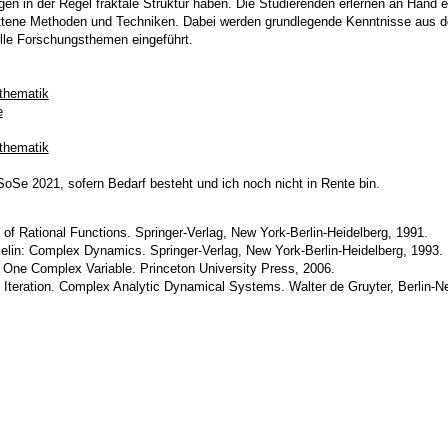
en in der Regel fraktale Struktur haben. Die Studierenden erlernen an Hand 
ittene Methoden und Techniken. Dabei werden grundlegende Kenntnisse aus der
lle Forschungsthemen eingeführt.
thematik
e
thematik
oSe 2021, sofern Bedarf besteht und ich noch nicht in Rente bin.
n of Rational Functions. Springer-Verlag, New York-Berlin-Heidelberg, 1991.
elin: Complex Dynamics. Springer-Verlag, New York-Berlin-Heidelberg, 1993.
n One Complex Variable. Princeton University Press, 2006.
 Iteration. Complex Analytic Dynamical Systems. Walter de Gruyter, Berlin-N