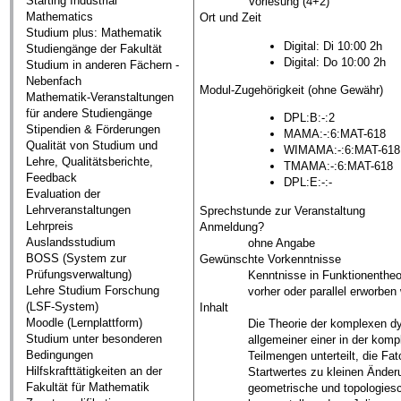
Starting Industrial
Vorlesung (4+2)
Mathematics
Ort und Zeit
Studium plus: Mathematik
Digital: Di 10:00 2h
Studiengänge der Fakultät
Digital: Do 10:00 2h
Studium in anderen Fächern -
Nebenfach
Modul-Zugehörigkeit (ohne Gewähr)
Mathematik-Veranstaltungen
für andere Studiengänge
DPL:B:-:2
Stipendien & Förderungen
MAMA:-:6:MAT-618
Qualität von Studium und
WIMAMA:-:6:MAT-618
Lehre, Qualitätsberichte,
TMAMA:-:6:MAT-618
Feedback
DPL:E:-:-
Evaluation der
Lehrveranstaltungen
Sprechstunde zur Veranstaltung
Lehrpreis
Anmeldung?
Auslandsstudium
ohne Angabe
BOSS (System zur
Gewünschte Vorkenntnisse
Prüfungsverwaltung)
Kenntnisse in Funktionentheor
Lehre Studium Forschung
vorher oder parallel erworbe
(LSF-System)
Inhalt
Moodle (Lernplattform)
Die Theorie der komplexen dy
Studium unter besonderen
allgemeiner einer in der kom
Bedingungen
Teilmengen unterteilt, die F
Hilfskrafttätigkeiten an der
Startwertes zu kleinen Änder
Fakultät für Mathematik
geometrische und topologiesc