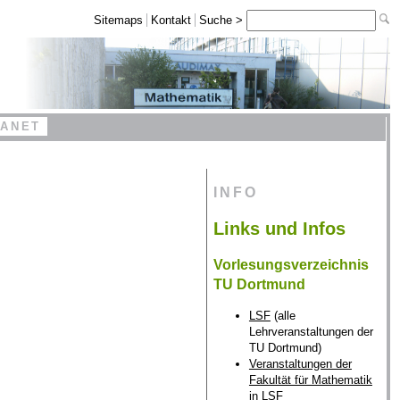
Sitemaps
Kontakt
Suche >
RANET
INFO
Links und Infos
Vorlesungsverzeichnis
TU Dortmund
LSF
(alle
Lehrveranstaltungen der
TU Dortmund)
Veranstaltungen der
Fakultät für Mathematik
in LSF