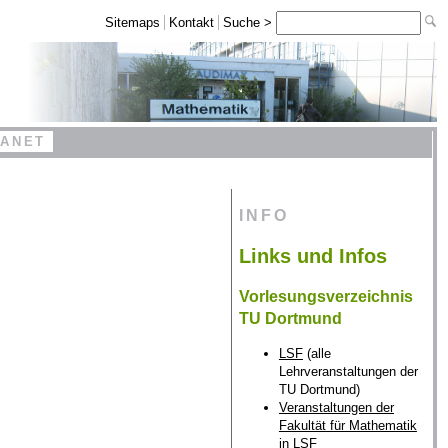
Sitemaps
Kontakt
Suche >
RANET
INFO
Links und Infos
Vorlesungsverzeichnis
TU Dortmund
LSF
(alle
Lehrveranstaltungen der
TU Dortmund)
Veranstaltungen der
Fakultät für Mathematik
in LSF