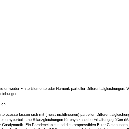
ie entweder Finite Elemente oder Numerik partieller Differentialgleichungen.
gleichungen.
ich!
rtprozesse lassen sich mit (meist nichtlinearen) partiellen Differentialgleich
ielen hyperbolische Bilanzgleichungen für physikalische Erhaltungsgrößen (Ma
r Gasdynamik. Ein Paradebeispiel sind die kompressiblen Euler-Gleichungen