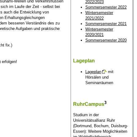
Tsunami-Wellen und Verkehrsflüssen
2022/2023
ch im Laufe der Zeit - selbst bei
Sommersemester 2022
ls auch die Entwicklung von
Wintersemester
en Erhaltungsgleichungen
2021/2022
s dem besseren Verständnis des zu
Sommersemester 2021
retische Aufgaben und praktische
Wintersemester
2020/2021
Sommersemester 2020
t fix.)
Lageplan
erfolgen!
Lageplan
mit
Hörsälen und
Seminarräumen
3
RuhrCampus
Studium in der
Universitätsallianz Ruhr
(Dortmund, Bochum, Duisburg-
Essen): Weitere Möglichkeiten
im Wahlpflichtbereich