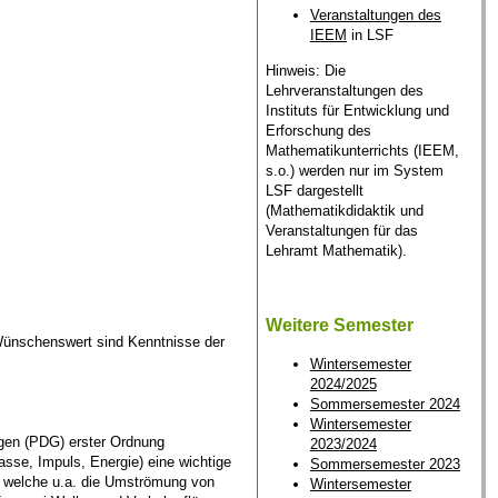
Veranstaltungen des
IEEM
in LSF
Hinweis: Die
Lehrveranstaltungen des
Instituts für Entwicklung und
Erforschung des
Mathematikunterrichts (IEEM,
s.o.) werden nur im System
LSF dargestellt
(Mathematikdidaktik und
Veranstaltungen für das
Lehramt Mathematik).
Weitere Semester
 Wünschenswert sind Kenntnisse der
Wintersemester
2024/2025
Sommersemester 2024
Wintersemester
ungen (PDG) erster Ordnung
2023/2024
sse, Impuls, Energie) eine wichtige
Sommersemester 2023
, welche u.a. die Umströmung von
Wintersemester