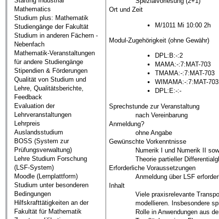
Starting Industrial
Spezialvorlesung (2+1)
Mathematics
Ort und Zeit
Studium plus: Mathematik
M/1011 Mi 10:00 2h
Studiengänge der Fakultät
Studium in anderen Fächern -
Modul-Zugehörigkeit (ohne Gewähr)
Nebenfach
Mathematik-Veranstaltungen
DPL:B:-:2
für andere Studiengänge
MAMA:-:7:MAT-703
Stipendien & Förderungen
TMAMA:-:7:MAT-703
Qualität von Studium und
WIMAMA:-:7:MAT-703
Lehre, Qualitätsberichte,
DPL:E:-:-
Feedback
Evaluation der
Sprechstunde zur Veranstaltung
Lehrveranstaltungen
nach Vereinbarung
Lehrpreis
Anmeldung?
Auslandsstudium
ohne Angabe
BOSS (System zur
Gewünschte Vorkenntnisse
Prüfungsverwaltung)
Numerik I und Numerik II sow
Lehre Studium Forschung
Theorie partieller Differential
(LSF-System)
Erforderliche Voraussetzungen
Moodle (Lernplattform)
Anmeldung über LSF erforderl
Studium unter besonderen
Inhalt
Bedingungen
Viele praxisrelevante Transpo
Hilfskrafttätigkeiten an der
modellieren. Insbesondere sp
Fakultät für Mathematik
Rolle in Anwendungen aus de