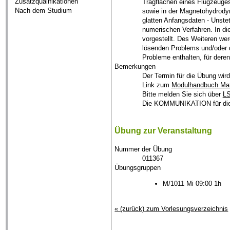
Zusatzqualifikationen
Tragflächen eines Flugzeuge
Nach dem Studium
sowie in der Magnetohydrodyn
glatten Anfangsdaten - Unste
numerischen Verfahren. In di
vorgestellt. Des Weiteren we
lösenden Problems und/oder 
Probleme enthalten, für dere
Bemerkungen
Der Termin für die Übung wird
Link zum
Modulhandbuch Ma
Bitte melden Sie sich über
L
Die KOMMUNIKATION für dies
Übung zur Veranstaltung
Nummer der Übung
011367
Übungsgruppen
M/1011 Mi 09:00 1h
« (zurück) zum Vorlesungsverzeichnis