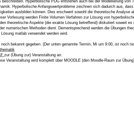
s beschreiben. Hyperbolische PDG entstehen auch bei der Modellierung von 
amik. Hyperbolische Anfangswertprobleme zeichnen sich dadurch aus, dass si
tigkeiten ausbilden können. Dies erschwert sowohl die theoretische Analyse a
eser Vorlesung werden Finite Volumen Verfahren zur Lösung von hyperbolisch
rden theoretische Aspekte (die exakte Lösung betreffend) diskutiert soweit e
der numerischen Methoden dient. Dementsprechend werden die Übungen theo
n Lösung matlab verwendet werden wird.
 noch bekannt gegeben. (Der unten genannte Termin, Mi um 9:00, ist noch nich
thematik
SF
zur (Übung zur) Veranstaltung an.
e Veranstaltung wird komplett über MOODLE (den Moodle-Raum zur Übung) 