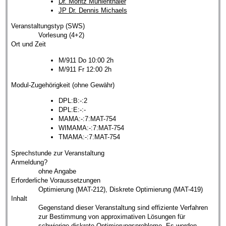
Dr. Moritz Mühlenthaler
JP Dr. Dennis Michaels
Veranstaltungstyp (SWS)
Vorlesung (4+2)
Ort und Zeit
M/911 Do 10:00 2h
M/911 Fr 12:00 2h
Modul-Zugehörigkeit (ohne Gewähr)
DPL:B:-:2
DPL:E:-:-
MAMA:-:7:MAT-754
WIMAMA:-:7:MAT-754
TMAMA:-:7:MAT-754
Sprechstunde zur Veranstaltung
Anmeldung?
ohne Angabe
Erforderliche Voraussetzungen
Optimierung (MAT-212), Diskrete Optimierung (MAT-419)
Inhalt
Gegenstand dieser Veranstaltung sind effiziente Verfahren
zur Bestimmung von approximativen Lösungen für
schwierige diskrete Optimierungsprobleme. Es werden