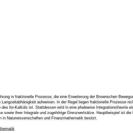
hrung in fraktionelle Prozesse, die eine Erweiterung der Brownschen Bewegung
Langzeitabhänigkeit aufweisen. In der Regel liegen fraktionelle Prozesse nic
 des Ito-Kalküls ist. Stattdessen wird in eine pfadweise Integrationstheorie e
e sowie ihrer Integrale und zugehörige Grenzwertsätze. Hauptbeispiel ist di
n in Naturwissenschaften und Finanzmathematik besitzt.
thematik