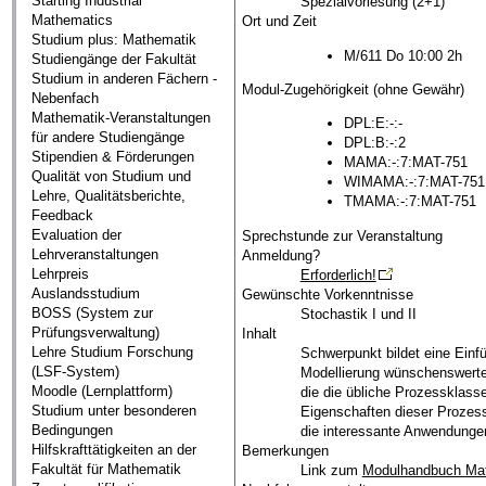
Starting Industrial
Spezialvorlesung (2+1)
Mathematics
Ort und Zeit
Studium plus: Mathematik
M/611 Do 10:00 2h
Studiengänge der Fakultät
Studium in anderen Fächern -
Modul-Zugehörigkeit (ohne Gewähr)
Nebenfach
Mathematik-Veranstaltungen
DPL:E:-:-
für andere Studiengänge
DPL:B:-:2
Stipendien & Förderungen
MAMA:-:7:MAT-751
Qualität von Studium und
WIMAMA:-:7:MAT-751
Lehre, Qualitätsberichte,
TMAMA:-:7:MAT-751
Feedback
Evaluation der
Sprechstunde zur Veranstaltung
Lehrveranstaltungen
Anmeldung?
Lehrpreis
Erforderlich!
Auslandsstudium
Gewünschte Vorkenntnisse
BOSS (System zur
Stochastik I und II
Prüfungsverwaltung)
Inhalt
Lehre Studium Forschung
Schwerpunkt bildet eine Einfü
(LSF-System)
Modellierung wünschenswerte 
Moodle (Lernplattform)
die die übliche Prozessklasse
Studium unter besonderen
Eigenschaften dieser Prozess
Bedingungen
die interessante Anwendunge
Hilfskrafttätigkeiten an der
Bemerkungen
Fakultät für Mathematik
Link zum
Modulhandbuch Ma