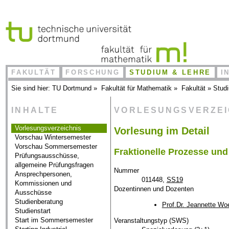
FAKULTÄT
FORSCHUNG
STUDIUM & LEHRE
I
Sie sind hier:
TU Dortmund
»
Fakultät für Mathematik
»
Fakultät
»
Stud
INHALTE
VORLESUNGSVERZE
Vorlesungsverzeichnis
Vorlesung im Detail
Vorschau Wintersemester
Vorschau Sommersemester
Fraktionelle Prozesse u
Prüfungsausschüsse,
allgemeine Prüfungsfragen
Nummer
Ansprechpersonen,
011448,
SS19
Kommissionen und
Dozentinnen und Dozenten
Ausschüsse
Studienberatung
Prof.Dr. Jeannette Wo
Studienstart
Start im Sommersemester
Veranstaltungstyp (SWS)