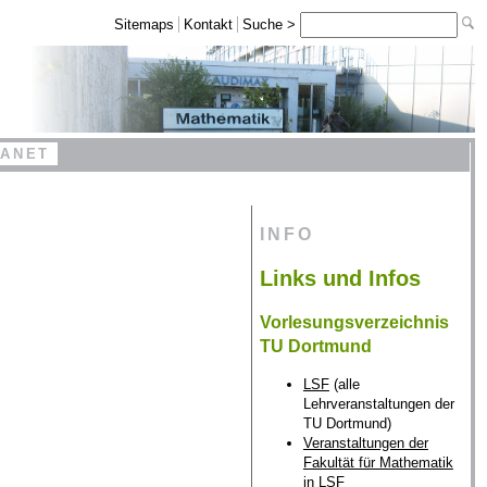
Sitemaps
Kontakt
Suche >
RANET
INFO
Links und Infos
Vorlesungsverzeichnis
TU Dortmund
LSF
(alle
Lehrveranstaltungen der
TU Dortmund)
Veranstaltungen der
Fakultät für Mathematik
in LSF