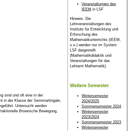
Veranstaltungen des
IEEM
in LSF
Hinweis: Die
Lehrveranstaltungen des
Instituts für Entwicklung und
Erforschung des
Mathematikunterrichts (IEEM,
s.o.) werden nur im System
LSF dargestellt
(Mathematikdidaktik und
Veranstaltungen für das
Lehramt Mathematik).
Weitere Semester
 sind und oft eine in der
Wintersemester
ht in der Klasse der Semimartingale,
2024/2025
ingeführt. Untersucht werden
Sommersemester 2024
e fraktionelle Brownsche Bewegung,
Wintersemester
2023/2024
Sommersemester 2023
Wintersemester