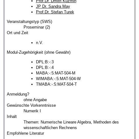
Prof.Dr. Dmitri Kuzmin
JP Dr. Sandra May
Prof.Dr. Stefan Turek
Veranstaltungstyp (SWS)
Proseminar (2)
Ort und Zeit
n.V.
Modul-Zugehörigkeit (ohne Gewähr)
DPL:B:-:3
DPL:B:-:4
MABA:-:5:MAT-504-M
WIMABA:-:5:MAT-504-W
TMABA:-:5:MAT-504-T
Anmeldung?
ohne Angabe
Gewünschte Vorkenntnisse
Numerik I
Inhalt
Themen: Numerische Lineare Algebra, Methoden des
wissenschaftlichen Rechnens
Empfohlene Literatur