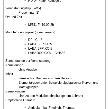
PD Dr. Frank Reidegeld
Veranstaltungstyp (SWS)
Proseminar (2)
Ort und Zeit
M/511 Fr 10:00 2h
Modul-Zugehörigkeit (ohne Gewähr)
DPL:C:-:2
LABA:BFP:KE:5
LABA:BFP:KO:5
LABA2009:GYM:-:GYBA6
Sprechstunde zur Veranstaltung
Anmeldung?
ohne Angabe
Inhalt
Vermischte Themen aus dem Bereich
Elementargeometrie, Beispiele algebraischer Kurven und
Matrixgruppen
Bemerkungen
Link zu den
Modulbeschreibungen im Lehramt
Empfohlene Literatur
Agricola, Ilka; Friedrich, Thomas: