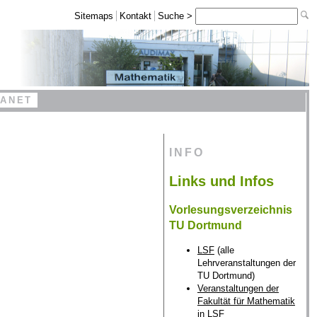
Sitemaps
Kontakt
Suche >
RANET
INFO
Links und Infos
Vorlesungsverzeichnis
TU Dortmund
LSF
(alle
Lehrveranstaltungen der
TU Dortmund)
Veranstaltungen der
Fakultät für Mathematik
in LSF