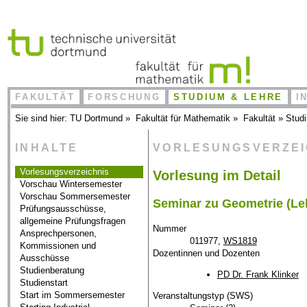
FAKULTÄT
FORSCHUNG
STUDIUM & LEHRE
I
Sie sind hier:
TU Dortmund
»
Fakultät für Mathematik
»
Fakultät
»
Stud
INHALTE
VORLESUNGSVERZE
Vorlesungsverzeichnis
Vorlesung im Detail
Vorschau Wintersemester
Vorschau Sommersemester
Seminar zu Geometrie (Le
Prüfungsausschüsse,
allgemeine Prüfungsfragen
Nummer
Ansprechpersonen,
011977,
WS1819
Kommissionen und
Dozentinnen und Dozenten
Ausschüsse
Studienberatung
PD Dr. Frank Klinker
Studienstart
Start im Sommersemester
Veranstaltungstyp (SWS)