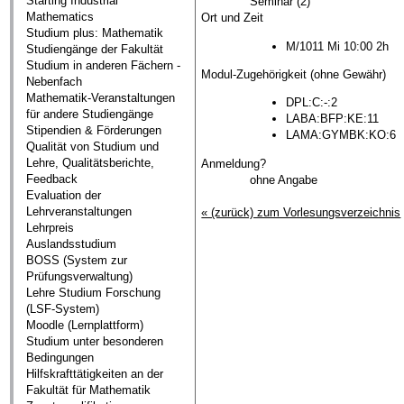
Starting Industrial
Seminar (2)
Mathematics
Ort und Zeit
Studium plus: Mathematik
M/1011 Mi 10:00 2h
Studiengänge der Fakultät
Studium in anderen Fächern -
Modul-Zugehörigkeit (ohne Gewähr)
Nebenfach
Mathematik-Veranstaltungen
DPL:C:-:2
für andere Studiengänge
LABA:BFP:KE:11
Stipendien & Förderungen
LAMA:GYMBK:KO:6
Qualität von Studium und
Lehre, Qualitätsberichte,
Anmeldung?
Feedback
ohne Angabe
Evaluation der
Lehrveranstaltungen
« (zurück) zum Vorlesungsverzeichnis
Lehrpreis
Auslandsstudium
BOSS (System zur
Prüfungsverwaltung)
Lehre Studium Forschung
(LSF-System)
Moodle (Lernplattform)
Studium unter besonderen
Bedingungen
Hilfskrafttätigkeiten an der
Fakultät für Mathematik