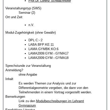
Prof.Dr. Lorenz Schwachhöfer
Veranstaltungstyp (SWS)
Seminar (2)
Ort und Zeit
n.V.
Modul-Zugehörigkeit (ohne Gewähr)
DPL:C:-:2
LABA:BFP:KE:11
LAMA:GYMBK:KO:6
LAMA2009:GYM:-:GYMA17
LAMA2009:GYM:-:GYMA18
Sprechstunde zur Veranstaltung
Anmeldung?
ohne Angabe
Inhalt
Es werden Themen zur Analysis und zur
Differentialgeometrie vergeben, die dann von den
Teilnehmenden in einem Vortrag vorgestellt werden.
Bemerkungen
Link zu den
Modulbeschreibungen im Lehramt
Gymnasium
Empfohlene Literatur