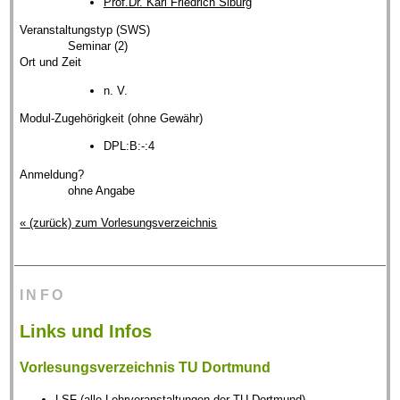
Prof.Dr. Karl Friedrich Siburg
Veranstaltungstyp (SWS)
Seminar (2)
Ort und Zeit
n. V.
Modul-Zugehörigkeit (ohne Gewähr)
DPL:B:-:4
Anmeldung?
ohne Angabe
« (zurück) zum Vorlesungsverzeichnis
INFO
Links und Infos
Vorlesungsverzeichnis TU Dortmund
LSF
(alle Lehrveranstaltungen der TU Dortmund)