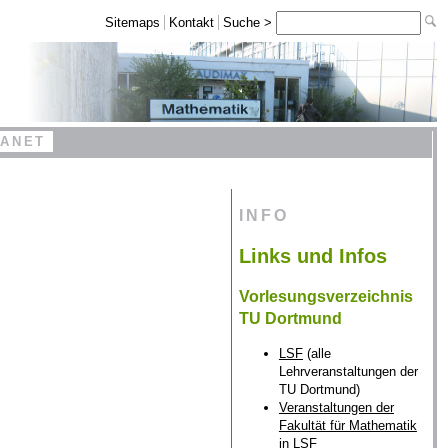
Sitemaps
Kontakt
Suche >
RANET
INFO
Links und Infos
Vorlesungsverzeichnis
TU Dortmund
LSF
(alle
Lehrveranstaltungen der
TU Dortmund)
Veranstaltungen der
Fakultät für Mathematik
in LSF