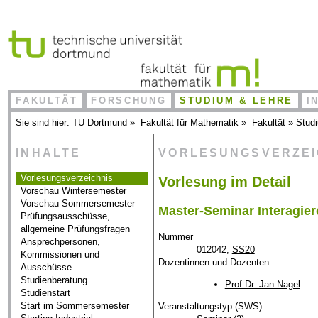
FAKULTÄT
FORSCHUNG
STUDIUM & LEHRE
I
Sie sind hier:
TU Dortmund
»
Fakultät für Mathematik
»
Fakultät
»
Stud
INHALTE
VORLESUNGSVERZE
Vorlesungsverzeichnis
Vorlesung im Detail
Vorschau Wintersemester
Vorschau Sommersemester
Master-Seminar Interagie
Prüfungsausschüsse,
allgemeine Prüfungsfragen
Nummer
Ansprechpersonen,
012042,
SS20
Kommissionen und
Dozentinnen und Dozenten
Ausschüsse
Studienberatung
Prof.Dr. Jan Nagel
Studienstart
Start im Sommersemester
Veranstaltungstyp (SWS)