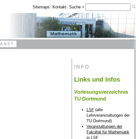
Sitemaps
Kontakt
Suche >
RANET
INFO
Links und Infos
Vorlesungsverzeichnis
TU Dortmund
LSF
(alle
Lehrveranstaltungen der
TU Dortmund)
Veranstaltungen der
Fakultät für Mathematik
in LSF