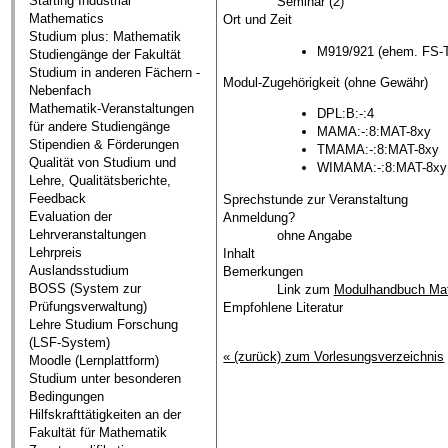
Starting Industrial
Seminar (2)
Mathematics
Ort und Zeit
Studium plus: Mathematik
M919/921 (ehem. FS-T
Studiengänge der Fakultät
Studium in anderen Fächern -
Modul-Zugehörigkeit (ohne Gewähr)
Nebenfach
Mathematik-Veranstaltungen
DPL:B:-:4
für andere Studiengänge
MAMA:-:8:MAT-8xy
Stipendien & Förderungen
TMAMA:-:8:MAT-8xy
Qualität von Studium und
WIMAMA:-:8:MAT-8xy
Lehre, Qualitätsberichte,
Feedback
Sprechstunde zur Veranstaltung
Evaluation der
Anmeldung?
Lehrveranstaltungen
ohne Angabe
Lehrpreis
Inhalt
Auslandsstudium
Bemerkungen
BOSS (System zur
Link zum
Modulhandbuch Ma
Prüfungsverwaltung)
Empfohlene Literatur
Lehre Studium Forschung
(LSF-System)
« (zurück) zum Vorlesungsverzeichnis
Moodle (Lernplattform)
Studium unter besonderen
Bedingungen
Hilfskrafttätigkeiten an der
Fakultät für Mathematik