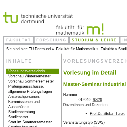
FAKULTÄT
FORSCHUNG
STUDIUM & LEHRE
I
Sie sind hier:
TU Dortmund
»
Fakultät für Mathematik
»
Fakultät
»
Stud
INHALTE
VORLESUNGSVERZE
Vorlesungsverzeichnis
Vorlesung im Detail
Vorschau Wintersemester
Vorschau Sommersemester
Master-Seminar Industria
Prüfungsausschüsse,
allgemeine Prüfungsfragen
Nummer
Ansprechpersonen,
012049,
SS26
Kommissionen und
Dozentinnen und Dozenten
Ausschüsse
Studienberatung
Prof.Dr. Stefan Turek
Studienstart
Start im Sommersemester
Veranstaltungstyp (SWS)