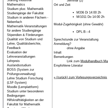
Starting Industrial
Seminar (2)
Mathematics
Ort und Zeit
Studium plus: Mathematik
M336 Di 14:00 2h
Studiengänge der Fakultät
M/1011 Do 14:00 2h
Studium in anderen Fächern -
Nebenfach
Modul-Zugehörigkeit (ohne Gewähr)
Mathematik-Veranstaltungen
für andere Studiengänge
DPL:B:-:4
Stipendien & Förderungen
Qualität von Studium und
Sprechstunde zur Veranstaltung
Lehre, Qualitätsberichte,
Anmeldung?
Feedback
ohne Angabe
Evaluation der
Inhalt
Lehrveranstaltungen
Bemerkungen
Lehrpreis
Link zum
Modulhandbuch Ma
Auslandsstudium
Empfohlene Literatur
BOSS (System zur
Prüfungsverwaltung)
« (zurück) zum Vorlesungsverzeichnis
Lehre Studium Forschung
(LSF-System)
Moodle (Lernplattform)
Studium unter besonderen
Bedingungen
Hilfskrafttätigkeiten an der
Fakultät für Mathematik