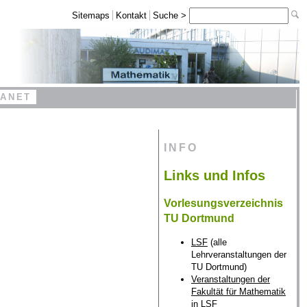
Sitemaps
Kontakt
Suche >
RANET
INFO
Links und Infos
Vorlesungsverzeichnis
TU Dortmund
LSF
(alle
Lehrveranstaltungen der
TU Dortmund)
Veranstaltungen der
Fakultät für Mathematik
in LSF