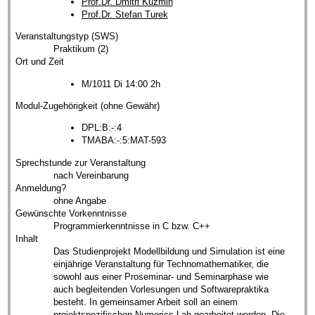
Prof.Dr. Dmitri Kuzmin
Prof.Dr. Stefan Turek
Veranstaltungstyp (SWS)
Praktikum (2)
Ort und Zeit
M/1011 Di 14:00 2h
Modul-Zugehörigkeit (ohne Gewähr)
DPL:B:-:4
TMABA:-:5:MAT-593
Sprechstunde zur Veranstaltung
nach Vereinbarung
Anmeldung?
ohne Angabe
Gewünschte Vorkenntnisse
Programmierkenntnisse in C bzw. C++
Inhalt
Das Studienprojekt Modellbildung und Simulation ist eine
einjährige Veranstaltung für Technomathematiker, die
sowohl aus einer Proseminar- und Seminarphase wie
auch begleitenden Vorlesungen und Softwarepraktika
besteht. In gemeinsamer Arbeit soll an einem
projektspezifischen Numerics Lab gearbeitet werden. Die