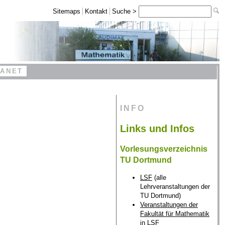
Sitemaps
Kontakt
Suche >
RANET
INFO
Links und Infos
Vorlesungsverzeichnis
TU Dortmund
LSF
(alle
Lehrveranstaltungen der
TU Dortmund)
Veranstaltungen der
Fakultät für Mathematik
in LSF