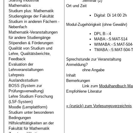
Starting Industrial
Seminar (2)
Mathematics
Ort und Zeit
Studium plus: Mathematik
Digital: Di 14:00 2h
Studiengänge der Fakultät
Studium in anderen Fächern -
Modul-Zugehörigkeit (ohne Gewähr)
Nebenfach
Mathematik-Veranstaltungen
DPL:B:-:4
für andere Studiengänge
MABA:-:5:MAT-514
Stipendien & Förderungen
WIMABA:-:5:MAT-504
Qualität von Studium und
TMABA:-:5:MAT-504-
Lehre, Qualitätsberichte,
Feedback
Sprechstunde zur Veranstaltung
Evaluation der
Anmeldung?
Lehrveranstaltungen
ohne Angabe
Lehrpreis
Inhalt
Auslandsstudium
Bemerkungen
BOSS (System zur
Link zum
Modulhandbuch Ma
Prüfungsverwaltung)
Empfohlene Literatur
Lehre Studium Forschung
(LSF-System)
« (zurück) zum Vorlesungsverzeichnis
Moodle (Lernplattform)
Studium unter besonderen
Bedingungen
Hilfskrafttätigkeiten an der
Fakultät für Mathematik