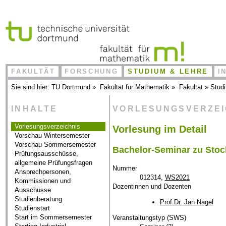
FAKULTÄT
FORSCHUNG
STUDIUM & LEHRE
I
Sie sind hier:
TU Dortmund
»
Fakultät für Mathematik
»
Fakultät
»
Stud
INHALTE
VORLESUNGSVERZE
Vorlesungsverzeichnis
Vorlesung im Detail
Vorschau Wintersemester
Vorschau Sommersemester
Bachelor-Seminar zu Stoch
Prüfungsausschüsse,
allgemeine Prüfungsfragen
Nummer
Ansprechpersonen,
012314,
WS2021
Kommissionen und
Dozentinnen und Dozenten
Ausschüsse
Studienberatung
Prof.Dr. Jan Nagel
Studienstart
Start im Sommersemester
Veranstaltungstyp (SWS)