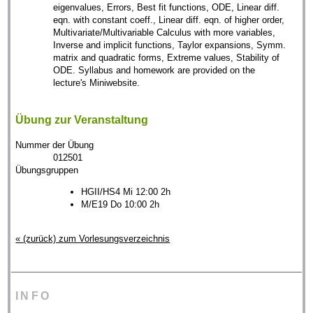
eigenvalues, Errors, Best fit functions, ODE, Linear diff.
eqn. with constant coeff., Linear diff. eqn. of higher order,
Multivariate/Multivariable Calculus with more variables,
Inverse and implicit functions, Taylor expansions, Symm.
matrix and quadratic forms, Extreme values, Stability of
ODE. Syllabus and homework are provided on the
lecture's Miniwebsite.
Übung zur Veranstaltung
Nummer der Übung
012501
Übungsgruppen
HGII/HS4 Mi 12:00 2h
M/E19 Do 10:00 2h
« (zurück) zum Vorlesungsverzeichnis
INFO