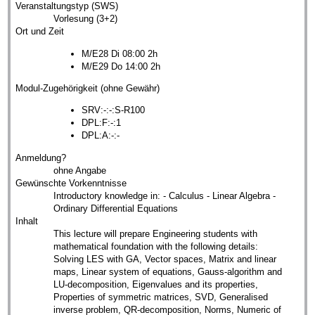
Veranstaltungstyp (SWS)
Vorlesung (3+2)
Ort und Zeit
M/E28 Di 08:00 2h
M/E29 Do 14:00 2h
Modul-Zugehörigkeit (ohne Gewähr)
SRV:-:-:S-R100
DPL:F:-:1
DPL:A:-:-
Anmeldung?
ohne Angabe
Gewünschte Vorkenntnisse
Introductory knowledge in: - Calculus - Linear Algebra -
Ordinary Differential Equations
Inhalt
This lecture will prepare Engineering students with
mathematical foundation with the following details:
Solving LES with GA, Vector spaces, Matrix and linear
maps, Linear system of equations, Gauss-algorithm and
LU-decomposition, Eigenvalues and its properties,
Properties of symmetric matrices, SVD, Generalised
inverse problem, QR-decomposition, Norms, Numeric of