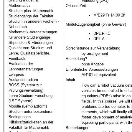
Starting Industrial
Vorlesung (2+1)
Mathematics
Ort und Zeit
Studium plus: Mathematik
M/E29 Fr 14:00 2h
Studiengänge der Fakultät
Studium in anderen Fächern -
Modul-Zugehörigkeit (ohne Gewähr)
Nebenfach
Mathematik-Veranstaltungen
DPL:F:-:1
für andere Studiengänge
DPL:A:-:-
Stipendien & Förderungen
Qualität von Studium und
Sprechstunde zur Veranstaltung
Lehre, Qualitätsberichte,
by arrangement
Feedback
Anmeldung?
Evaluation der
ohne Angabe
Lehrveranstaltungen
Erforderliche Voraussetzungen
Lehrpreis
AR101 or equivalent
Auslandsstudium
Inhalt
BOSS (System zur
How can a robot vacuum deter
Prüfungsverwaltung)
vehicles be controlled to effi
Lehre Studium Forschung
equations (PDEs) arise in co
(LSF-System)
fields. In this course, we wil
Moodle (Lernplattform)
problems are too complex to b
Studium unter besonderen
elements, which will finally a
Bedingungen
foster development of analyti
Hilfskrafttätigkeiten an der
equipping participants with th
Fakultät für Mathematik
Bemerkungen