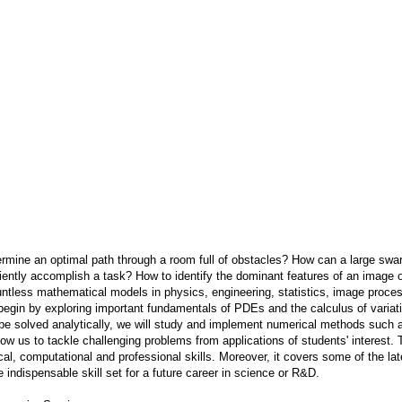
mine an optimal path through a room full of obstacles? How can a large sw
ciently accomplish a task? How to identify the dominant features of an image or 
untless mathematical models in physics, engineering, statistics, image proc
l begin by exploring important fundamentals of PDEs and the calculus of variation
e solved analytically, we will study and implement numerical methods such as 
llow us to tackle challenging problems from applications of students' interest. 
cal, computational and professional skills. Moreover, it covers some of the lat
e indispensable skill set for a future career in science or R&D.