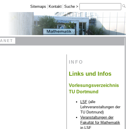
Sitemaps
Kontakt
Suche >
RANET
INFO
Links und Infos
Vorlesungsverzeichnis
TU Dortmund
LSF
(alle
Lehrveranstaltungen der
TU Dortmund)
Veranstaltungen der
Fakultät für Mathematik
in LSF