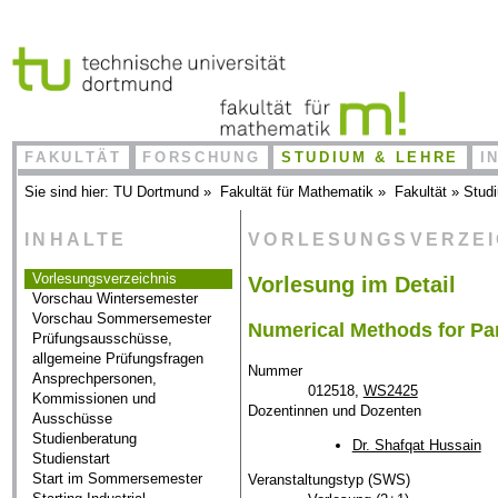
FAKULTÄT
FORSCHUNG
STUDIUM & LEHRE
I
Sie sind hier:
TU Dortmund
»
Fakultät für Mathematik
»
Fakultät
»
Stud
INHALTE
VORLESUNGSVERZE
Vorlesungsverzeichnis
Vorlesung im Detail
Vorschau Wintersemester
Vorschau Sommersemester
Numerical Methods for Par
Prüfungsausschüsse,
allgemeine Prüfungsfragen
Nummer
Ansprechpersonen,
012518,
WS2425
Kommissionen und
Dozentinnen und Dozenten
Ausschüsse
Studienberatung
Dr. Shafqat Hussain
Studienstart
Start im Sommersemester
Veranstaltungstyp (SWS)