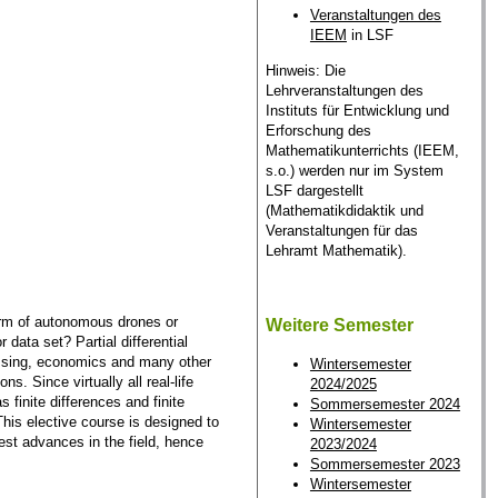
Veranstaltungen des
IEEM
in LSF
Hinweis: Die
Lehrveranstaltungen des
Instituts für Entwicklung und
Erforschung des
Mathematikunterrichts (IEEM,
s.o.) werden nur im System
LSF dargestellt
(Mathematikdidaktik und
Veranstaltungen für das
Lehramt Mathematik).
arm of autonomous drones or
Weitere Semester
data set? Partial differential
essing, economics and many other
Wintersemester
s. Since virtually all real-life
2024/2025
finite differences and finite
Sommersemester 2024
This elective course is designed to
Wintersemester
est advances in the field, hence
2023/2024
Sommersemester 2023
Wintersemester