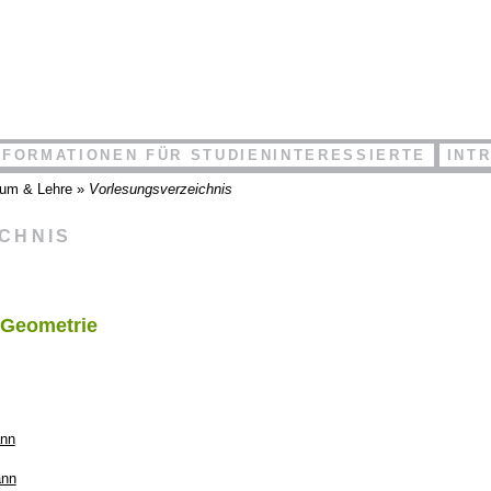
NFORMATIONEN FÜR STUDIENINTERESSIERTE
INT
ium & Lehre
»
Vorlesungsverzeichnis
ICHNIS
 Geometrie
ann
ann