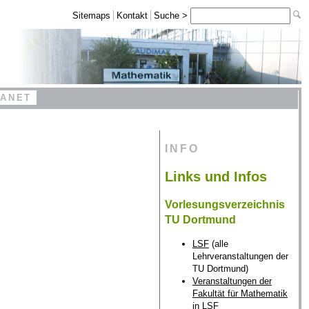
Sitemaps
Kontakt
Suche >
RANET
INFO
Links und Infos
Vorlesungsverzeichnis
TU Dortmund
LSF
(alle
Lehrveranstaltungen der
TU Dortmund)
Veranstaltungen der
Fakultät für Mathematik
in LSF