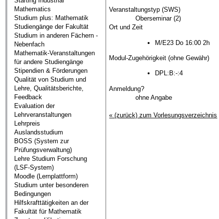
Starting Industrial
Mathematics
Veranstaltungstyp (SWS)
Studium plus: Mathematik
Oberseminar (2)
Studiengänge der Fakultät
Ort und Zeit
Studium in anderen Fächern -
M/E23 Do 16:00 2h
Nebenfach
Mathematik-Veranstaltungen
Modul-Zugehörigkeit (ohne Gewähr)
für andere Studiengänge
Stipendien & Förderungen
DPL:B:-:4
Qualität von Studium und
Lehre, Qualitätsberichte,
Anmeldung?
Feedback
ohne Angabe
Evaluation der
Lehrveranstaltungen
« (zurück) zum Vorlesungsverzeichnis
Lehrpreis
Auslandsstudium
BOSS (System zur
Prüfungsverwaltung)
Lehre Studium Forschung
(LSF-System)
Moodle (Lernplattform)
Studium unter besonderen
Bedingungen
Hilfskrafttätigkeiten an der
Fakultät für Mathematik