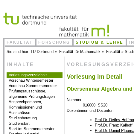
FAKULTÄT
FORSCHUNG
STUDIUM & LEHRE
I
Sie sind hier:
TU Dortmund
»
Fakultät für Mathematik
»
Fakultät
»
Stud
INHALTE
VORLESUNGSVERZE
Vorlesungsverzeichnis
Vorlesung im Detail
Vorschau Wintersemester
Vorschau Sommersemester
Oberseminar Algebra und
Prüfungsausschüsse,
allgemeine Prüfungsfragen
Nummer
Ansprechpersonen,
016000,
SS20
Kommissionen und
Dozentinnen und Dozenten
Ausschüsse
Studienberatung
Prof.Dr. Detlev Hoffm
Studienstart
Prof.Dr. Franz Kalhoff
Start im Sommersemester
Prof.Dr. Daniel Plaum