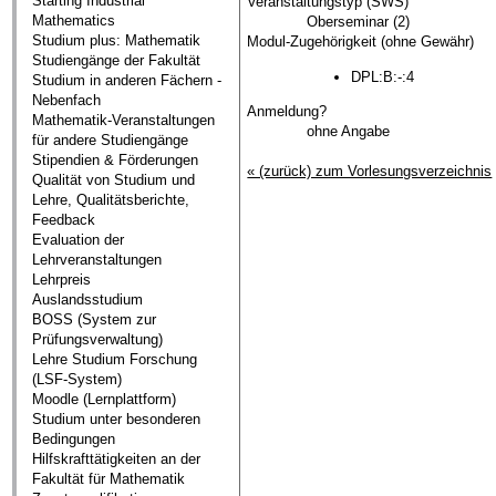
Starting Industrial
Veranstaltungstyp (SWS)
Mathematics
Oberseminar (2)
Studium plus: Mathematik
Modul-Zugehörigkeit (ohne Gewähr)
Studiengänge der Fakultät
DPL:B:-:4
Studium in anderen Fächern -
Nebenfach
Anmeldung?
Mathematik-Veranstaltungen
ohne Angabe
für andere Studiengänge
Stipendien & Förderungen
« (zurück) zum Vorlesungsverzeichnis
Qualität von Studium und
Lehre, Qualitätsberichte,
Feedback
Evaluation der
Lehrveranstaltungen
Lehrpreis
Auslandsstudium
BOSS (System zur
Prüfungsverwaltung)
Lehre Studium Forschung
(LSF-System)
Moodle (Lernplattform)
Studium unter besonderen
Bedingungen
Hilfskrafttätigkeiten an der
Fakultät für Mathematik