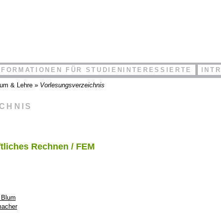
NFORMATIONEN FÜR STUDIENINTERESSIERTE
INT
ium & Lehre
»
Vorlesungsverzeichnis
ICHNIS
tliches Rechnen / FEM
t Blum
macher