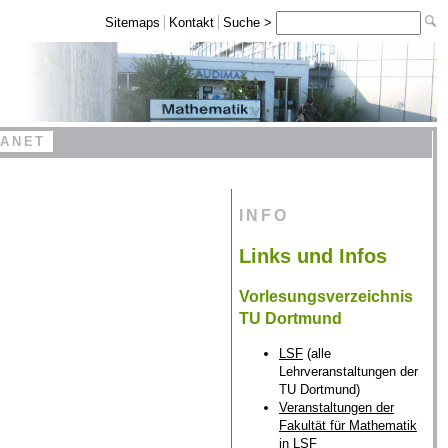
Sitemaps
Kontakt
Suche >
RANET
INFO
Links und Infos
Vorlesungsverzeichnis
TU Dortmund
LSF
(alle
Lehrveranstaltungen der
TU Dortmund)
Veranstaltungen der
Fakultät für Mathematik
in LSF