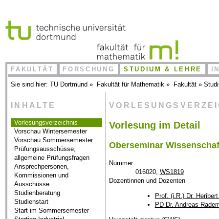
FAKULTÄT
FORSCHUNG
STUDIUM & LEHRE
I
Sie sind hier:
TU Dortmund
»
Fakultät für Mathematik
»
Fakultät
»
Stud
INHALTE
VORLESUNGSVERZE
Vorlesungsverzeichnis
Vorlesung im Detail
Vorschau Wintersemester
Vorschau Sommersemester
Oberseminar Wissenschaf
Prüfungsausschüsse,
allgemeine Prüfungsfragen
Nummer
Ansprechpersonen,
016020,
WS1819
Kommissionen und
Dozentinnen und Dozenten
Ausschüsse
Studienberatung
Prof. (i.R.) Dr. Heriber
Studienstart
PD Dr. Andreas Rade
Start im Sommersemester