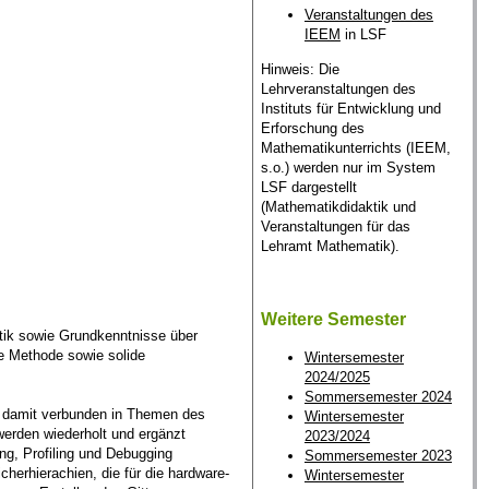
Veranstaltungen des
IEEM
in LSF
Hinweis: Die
Lehrveranstaltungen des
Instituts für Entwicklung und
Erforschung des
Mathematikunterrichts (IEEM,
s.o.) werden nur im System
LSF dargestellt
(Mathematikdidaktik und
Veranstaltungen für das
Lehramt Mathematik).
Weitere Semester
tik sowie Grundkenntnisse über
te Methode sowie solide
Wintersemester
2024/2025
Sommersemester 2024
nd damit verbunden in Themen des
Wintersemester
erden wiederholt und ergänzt
2023/2024
g, Profiling und Debugging
Sommersemester 2023
herhierachien, die für die hardware-
Wintersemester