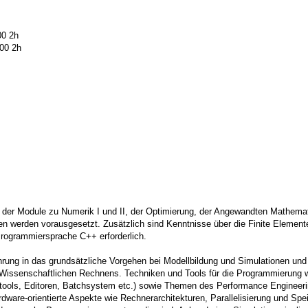
00 2h
00 2h
e der Module zu Numerik I und II, der Optimierung, der Angewandten Mathema
ngen werden vorausgesetzt. Zusätzlich sind Kenntnisse über die Finite Elemen
rogrammiersprache C++ erforderlich.
ührung in das grundsätzliche Vorgehen bei Modellbildung und Simulationen u
Wissenschaftlichen Rechnens. Techniken und Tools für die Programmierung w
tools, Editoren, Batchsystem etc.) sowie Themen des Performance Engineerin
are-orientierte Aspekte wie Rechnerarchitekturen, Parallelisierung und Speic