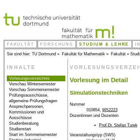
FAKULTÄT
FORSCHUNG
STUDIUM & LEHRE
I
Sie sind hier:
TU Dortmund
»
Fakultät für Mathematik
»
Fakultät
»
Stud
INHALTE
VORLESUNGSVERZE
Vorlesungsverzeichnis
Vorlesung im Detail
Vorschau Wintersemester
Vorschau Sommersemester
Simulationstechniken
Prüfungsausschüsse,
allgemeine Prüfungsfragen
Nummer
Ansprechpersonen,
010854,
WS2223
Kommissionen und
Dozentinnen und Dozenten
Ausschüsse
Studienberatung
Prof.Dr. Stefan Turek
Studienstart
Start im Sommersemester
Veranstaltungstyp (SWS)