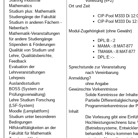
Starting Industrial
Vorlesung (4+2)
Mathematics
Ort und Zeit
Studium plus: Mathematik
CIP-Pool M333 Di 12:
Studiengänge der Fakultät
CIP-Pool M333 Do 12:
Studium in anderen Fächern -
Nebenfach
Modul-Zugehörigkeit (ohne Gewähr)
Mathematik-Veranstaltungen
für andere Studiengänge
DPL:B:-:2
Stipendien & Förderungen
MAMA:-:8:MAT-877
Qualität von Studium und
TMAMA:-:8:MAT-877
Lehre, Qualitätsberichte,
DPL:E:-:-
Feedback
Evaluation der
Sprechstunde zur Veranstaltung
Lehrveranstaltungen
nach Vereinbarung
Lehrpreis
Anmeldung?
Auslandsstudium
ohne Angabe
BOSS (System zur
Gewünschte Vorkenntnisse
Prüfungsverwaltung)
Solide Kenntnisse der Inhalt
Lehre Studium Forschung
Partielle Differentialgleichu
(LSF-System)
Programmierkenntnisse der P
Moodle (Lernplattform)
Inhalt
Studium unter besonderen
Die Vorlesung gibt eine Einf
Bedingungen
Hochleistungsrechnens bzw. 
Hilfskrafttätigkeiten an der
(Betriebssysteme, Entwickler
Fakultät für Mathematik
behandelt. Hinzu kommen hardw