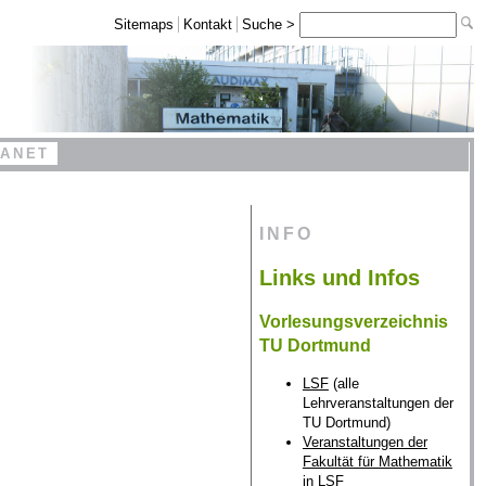
Sitemaps
Kontakt
Suche >
RANET
INFO
Links und Infos
Vorlesungsverzeichnis
TU Dortmund
LSF
(alle
Lehrveranstaltungen der
TU Dortmund)
Veranstaltungen der
Fakultät für Mathematik
in LSF