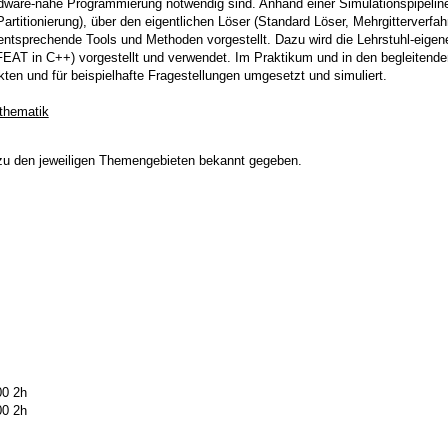
rdware-nahe Programmierung notwendig sind. Anhand einer Simulationspipeline
rtitionierung), über den eigentlichen Löser (Standard Löser, Mehrgitterverfahr
tsprechende Tools und Methoden vorgestellt. Dazu wird die Lehrstuhl-eigene
FEAT in C++) vorgestellt und verwendet. Im Praktikum und in den begleiten
kten und für beispielhafte Fragestellungen umgesetzt und simuliert.
thematik
 zu den jeweiligen Themengebieten bekannt gegeben.
00 2h
00 2h