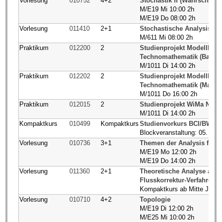
Vorlesung
010752
4+2
Stochastik II (Wahrscheinli
M/E19 Mi 10:00 2h
M/E19 Do 08:00 2h
Vorlesung
011410
2+1
Stochastische Analysis un
M/611 Mi 08:00 2h
Praktikum
012200
2
Studienprojekt Modellbild
Technomathematik (Bachel
M/1011 Di 14:00 2h
Praktikum
012202
2
Studienprojekt Modellbild
Technomathematik (Master
M/1011 Do 16:00 2h
Praktikum
012015
2
Studienprojekt WiMa Numer
M/1011 Di 14:00 2h
Kompaktkurs
010499
Kompaktkurs
Studienvorkurs BCI/BW/M
Blockveranstaltung: 05. bis
Vorlesung
010736
3+1
Themen der Analysis für 
M/E19 Mo 12:00 2h
M/E19 Do 14:00 2h
Vorlesung
011360
2+1
Theoretische Analyse alge
Flusskorrektur-Verfahren
Kompaktkurs ab Mitte Janua
Vorlesung
010710
4+2
Topologie
M/E19 Di 12:00 2h
M/E25 Mi 10:00 2h