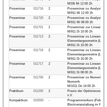
M336 Mi 12:00 2h
Proseminar
011716
2
Proseminar zu Analysis I/
M/911 Mi 12:00 2h
Proseminar
011720
2
Proseminar zu Analysis I/I
M/911 Mi 08:00 2h
Proseminar
011701
2
Proseminar zur Linearen Al
M/911 Di 10:00 2h
Proseminar
011713
2
Proseminar zu Lineare Alge
Elementargeometrie (Lehr
M/911 Di 10:00 2h
Proseminar
011718
2
Proseminar zu Lineare Alge
Elementargeometrie (Lehr
M/911 Di 16:00 2h
Proseminar
011717
2
Proseminar zu Lineare Alge
Elementargeometrie (Lehr
M/911 Di 08:00 2h
Proseminar
011706
2
Proseminar zu Numerik / 
Numerik
M/1011 Do 14:00 2h
Praktikum
011250
2
Praxis der Optimierung
n.V.
Kompaktkurs
010550
-
Programmierkurs (Februar
Blockveranstaltung im Febr