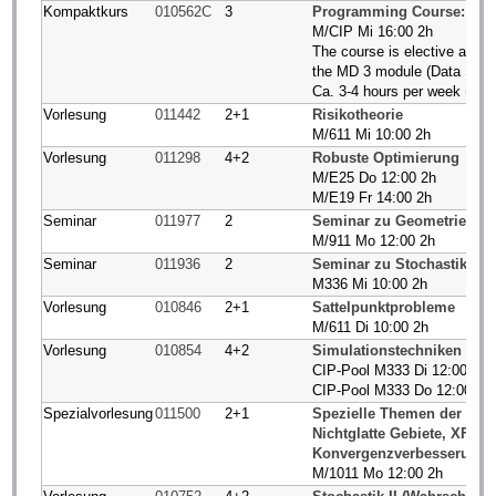
Kompaktkurs
010562C
3
Programming Course: Data
M/CIP Mi 16:00 2h
The course is elective as a 
the MD 3 module (Data Scien
Ca. 3-4 hours per week (Oct
Vorlesung
011442
2+1
Risikotheorie
M/611 Mi 10:00 2h
Vorlesung
011298
4+2
Robuste Optimierung
M/E25 Do 12:00 2h
M/E19 Fr 14:00 2h
Seminar
011977
2
Seminar zu Geometrie (L
M/911 Mo 12:00 2h
Seminar
011936
2
Seminar zu Stochastik (L
M336 Mi 10:00 2h
Vorlesung
010846
2+1
Sattelpunktprobleme
M/611 Di 10:00 2h
Vorlesung
010854
4+2
Simulationstechniken
CIP-Pool M333 Di 12:00 2h
CIP-Pool M333 Do 12:00 2h
Spezialvorlesung
011500
2+1
Spezielle Themen der Fini
Nichtglatte Gebiete, XFEM
Konvergenzverbesserung
M/1011 Mo 12:00 2h