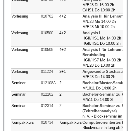
M/E28 Di 16:00 2h
C/HS1 Do 10:00 2h
Vorlesung
010702
4+2
Analysis III für Lehramt 
M/E28 Mo 14:00 2h
M/E28 Mi 10:00 2h
Vorlesung
010500
4+2
Analysis I
HGII/HS1 Mo 14:00 2h
HGII/HS1 Do 10:00 2h
Vorlesung
010508
4+2
Analysis I für Lehramt G
Berufskolleg
HGII/HS7 Mo 14:00 2h
M/E28 Do 10:00 2h
Vorlesung
011224
2+1
Angewandte Stochastik
M/E28 Do 14:00 2h
Seminar
012108A
2
Bachelor/Master-Seminar 
M/1011 Do 14:00 2h
Seminar
012102
2
Bachelor-Seminar zu Anal
M/511 Do 14:00 2h
Seminar
012314
2
Bachelor-Seminar zu Stoc
(Zeitreihenanalyse)
n. V. - Blockseminar im Feb
Kompaktkurs
010734
Kompaktkurs
Computerorientiertes Pro
Blockveranstaltung ab 28.0