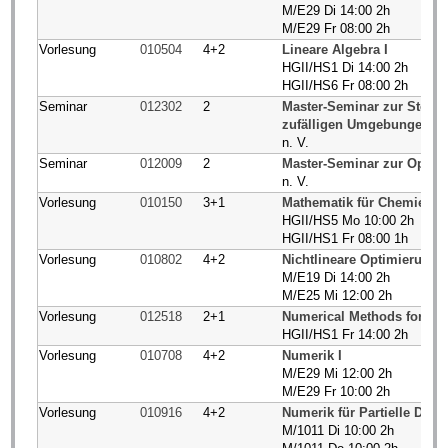
M/E29 Di 14:00 2h
M/E29 Fr 08:00 2h
Vorlesung
010504
4+2
Lineare Algebra I
HGII/HS1 Di 14:00 2h
HGII/HS6 Fr 08:00 2h
Seminar
012302
2
Master-Seminar zur Stochas
zufälligen Umgebungen)
n. V.
Seminar
012009
2
Master-Seminar zur Optim
n. V.
Vorlesung
010150
3+1
Mathematik für Chemiestud
HGII/HS5 Mo 10:00 2h
HGII/HS1 Fr 08:00 1h
Vorlesung
010802
4+2
Nichtlineare Optimierung
M/E19 Di 14:00 2h
M/E25 Mi 12:00 2h
Vorlesung
012518
2+1
Numerical Methods for PD
HGII/HS1 Fr 14:00 2h
Vorlesung
010708
4+2
Numerik I
M/E29 Mi 12:00 2h
M/E29 Fr 10:00 2h
Vorlesung
010916
4+2
Numerik für Partielle Diffe
M/1011 Di 10:00 2h