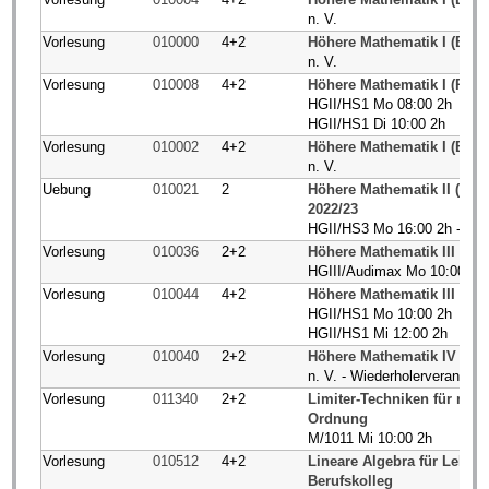
n. V.
Vorlesung
010000
4+2
Höhere Mathematik I (BCI
n. V.
Vorlesung
010008
4+2
Höhere Mathematik I (P/ET/
HGII/HS1 Mo 08:00 2h
HGII/HS1 Di 10:00 2h
Vorlesung
010002
4+2
Höhere Mathematik I (BCI/
n. V.
Uebung
010021
2
Höhere Mathematik II (BC
2022/23
HGII/HS3 Mo 16:00 2h - Glo
Vorlesung
010036
2+2
Höhere Mathematik III (BC
HGIII/Audimax Mo 10:00 2h
Vorlesung
010044
4+2
Höhere Mathematik III (P/ET
HGII/HS1 Mo 10:00 2h
HGII/HS1 Mi 12:00 2h
Vorlesung
010040
2+2
Höhere Mathematik IV (BC
n. V. - Wiederholerveranstal
Vorlesung
011340
2+2
Limiter-Techniken für num
Ordnung
M/1011 Mi 10:00 2h
Vorlesung
010512
4+2
Lineare Algebra für Lehr
Berufskolleg