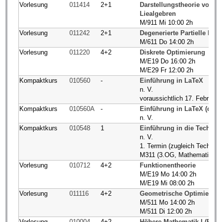
Vorlesung
011414
2+1
Darstellungstheorie von L
Liealgebren
M/911 Mi 10:00 2h
Vorlesung
011242
2+1
Degenerierte Partielle Diff
M/611 Do 14:00 2h
Vorlesung
011220
4+2
Diskrete Optimierung
M/E19 Do 16:00 2h
M/E29 Fr 12:00 2h
Kompaktkurs
010560
-
Einführung in LaTeX
n. V.
voraussichtlich 17. Februar 
Kompaktkurs
010560A
-
Einführung in LaTeX (digit
n. V.
Kompaktkurs
010548
1
Einführung in die Technom
n. V.
1. Termin (zugleich Techno.
M311 (3.OG, Mathematikge
Vorlesung
010712
4+2
Funktionentheorie
M/E19 Mo 14:00 2h
M/E19 Mi 08:00 2h
Vorlesung
011116
4+2
Geometrische Optimierun
M/511 Mo 14:00 2h
M/511 Di 12:00 2h
Vorlesung
010004
4+2
Höhere Mathematik I (BCI