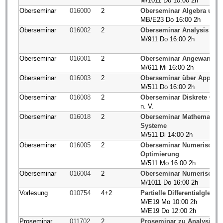
M/1011 Do 10:00 2h
Oberseminar
016000
2
Oberseminar Algebra und
MB/E23 Do 16:00 2h
Oberseminar
016002
2
Oberseminar Analysis und
M/911 Do 16:00 2h
Oberseminar
016001
2
Oberseminar Angewandte 
M/611 Mi 16:00 2h
Oberseminar
016003
2
Oberseminar über Approxi
M/511 Do 16:00 2h
Oberseminar
016008
2
Oberseminar Diskrete Opt
n. V.
Oberseminar
016018
2
Oberseminar Mathematisc
Systeme
M/511 Di 14:00 2h
Oberseminar
016005
2
Oberseminar Numerische 
Optimierung
M/511 Mo 16:00 2h
Oberseminar
016004
2
Oberseminar Numerische 
M/1011 Do 16:00 2h
Vorlesung
010754
4+2
Partielle Differentialgleich
M/E19 Mo 10:00 2h
M/E19 Do 12:00 2h
Proseminar
011702
2
Proseminar zu Analysis I/I