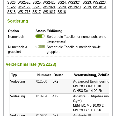
SS26
,
WS2526
,
SS25
,
WS2425
,
SS24
,
WS2324
,
SS23
,
WS2223
,
SS22
,
WS2122
,
SS21
,
WS2021
,
SS20
,
WS1920
,
SS19
,
WS1819
,
SS18
,
WS1718
,
SS17
,
WS1617
,
SS16
Sortierung
Option
Status
Erklärung
Numerisch
Sortiert die Tabelle nur numerisch, ohne
Gruppierung!
Numerisch &
Sortiert die Tabelle numerisch sowie
gruppiert
gruppiert!
Verzeichnisliste (WS2223)
Typ
Nummer
Dauer
Veranstaltung, Zeit/Raum
Vorlesung
012500
3+2
Advanced Engineering Ma
M/E28 Di 09:00 1h
C/HS3 Do 14:00 2h
Vorlesung
010704
4+2
Algebra I / Algebra und Za
Gym)
MB/HS1 Mo 10:00 2h
M/E29 Di 10:00 2h
Vorlesung
010700
4+2
Analysis III