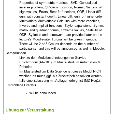
Properties of symmetric matrices, SVD, Generalised
inverse problem, QR-decomposition, Norms, Numeric of
eigenvalues, Errors, Best fit functions, ODE, Linear diff.
eqn. with constant coeff., Linear diff. eqn. of higher order,
Multivariate/Multivariable Calculus with more variables,
Inverse and implicit functions, Taylor expansions, Symm.
matrix and quadratic forms, Extreme values, Stability of
ODE. Syllabus and homeworks are provided later on the
lecture's Moodle-site. Tutorial will be given in groups.
There will be 2 or 3 Groups depends on the number of
participants, and this will be announced as well in Moodle.
Bemerkungen
Link zu den
Modulbeschreibungen im Service
Pflichtmodul (AR-101) im Masterstudium Automation &
Robotics.
Im Masterstudium Data Science ist dieses Modul NICHT
wählbar; es muss ggf. als Zusatzfach absolviert werden,
falls eine Zulassung mit Auflagen erfolgt ist (MD Req1).
Empfohlene Literatur
will be announced
Übung zur Veranstaltung