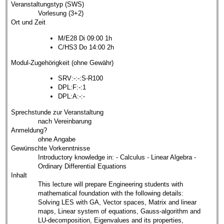
Veranstaltungstyp (SWS)
Vorlesung (3+2)
Ort und Zeit
M/E28 Di 09:00 1h
C/HS3 Do 14:00 2h
Modul-Zugehörigkeit (ohne Gewähr)
SRV:-:-:S-R100
DPL:F:-:1
DPL:A:-:-
Sprechstunde zur Veranstaltung
nach Vereinbarung
Anmeldung?
ohne Angabe
Gewünschte Vorkenntnisse
Introductory knowledge in: - Calculus - Linear Algebra -
Ordinary Differential Equations
Inhalt
This lecture will prepare Engineering students with
mathematical foundation with the following details:
Solving LES with GA, Vector spaces, Matrix and linear
maps, Linear system of equations, Gauss-algorithm and
LU-decomposition, Eigenvalues and its properties,