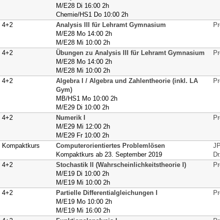
M/E28 Di 16:00 2h
Chemie/HS1 Do 10:00 2h
4+2
Analysis III für Lehramt Gymnasium
Pr
M/E28 Mo 14:00 2h
M/E28 Mi 10:00 2h
4+2
Übungen zu Analysis III für Lehramt Gymnasium
Pr
M/E28 Mo 14:00 2h
M/E28 Mi 10:00 2h
4+2
Algebra I / Algebra und Zahlentheorie (inkl. LA
Pr
Gym)
MB/HS1 Mo 10:00 2h
M/E29 Di 10:00 2h
4+2
Numerik I
Pr
M/E29 Mi 12:00 2h
M/E29 Fr 10:00 2h
Kompaktkurs
Computerorientiertes Problemlösen
JP
Kompaktkurs ab 23. September 2019
Dr
4+2
Stochastik II (Wahrscheinlichkeitstheorie I)
Pr
M/E19 Di 10:00 2h
M/E19 Mi 10:00 2h
4+2
Partielle Differentialgleichungen I
Pr
M/E19 Mo 10:00 2h
M/E19 Mi 16:00 2h