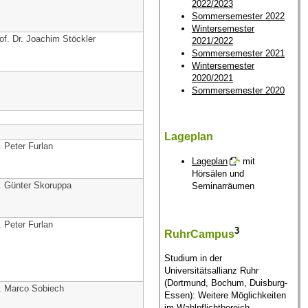
2022/2023
Sommersemester 2022
Wintersemester
of. Dr. Joachim Stöckler
2021/2022
Sommersemester 2021
Wintersemester
2020/2021
Sommersemester 2020
Lageplan
. Peter Furlan
Lageplan
mit
Hörsälen und
. Günter Skoruppa
Seminarräumen
. Peter Furlan
3
RuhrCampus
Studium in der
Universitätsallianz Ruhr
(Dortmund, Bochum, Duisburg-
. Marco Sobiech
Essen): Weitere Möglichkeiten
im Wahlpflichtbereich