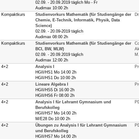
02.09. - 20.09.2019 täglich Mo - Fr
Audimax 10:00 2h
Kompaktkurs
Studienvorkurs Mathematik (für Studiengänge der
Dr
Chemie, E-Technik, Informatik, Physik, Data
Science)
02.09. - 20.09-2019 täglich
Audimax 08:00 2h
Kompaktkurs
Studienvorkurs Mathematik (für Studiengänge der
Co
BCI, BW, MLW)
Ak
02.09. - 20.09.2019 täglich
M.
Audimax 12:00 2h
4+2
Analysis I
Pr
HGII/HS1 Mo 14:00 2h
HGII/HS1 Do 10:00 2h
4+2
Lineare Algebra I
Pr
HGII/HS5 Di 16:00 2h
HGII/HS6 Fr 08:00 2h
4+2
Analysis I für Lehramt Gymnasium und
PD
Berufskolleg
HGII/HS7 Mo 14:00 2h
M/E28 Do 10:00 2h
4+2
Übungen zu Analysis I für Lehramt Gymnasium
PD
und Berufskolleg
HGII/HS7 Mo 14:00 2h