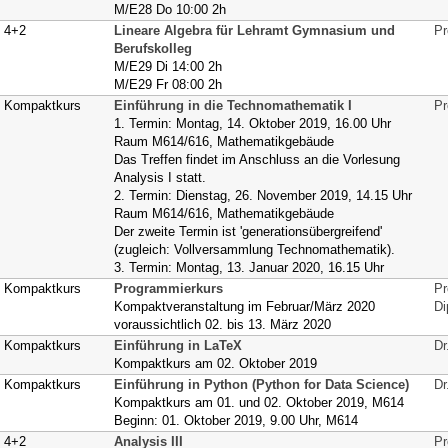
M/E28 Do 10:00 2h
4+2
Lineare Algebra für Lehramt Gymnasium und
Pr
Berufskolleg
M/E29 Di 14:00 2h
M/E29 Fr 08:00 2h
Kompaktkurs
Einführung in die Technomathematik I
Pr
1. Termin: Montag, 14. Oktober 2019, 16.00 Uhr
Raum M614/616, Mathematikgebäude
Das Treffen findet im Anschluss an die Vorlesung
Analysis I statt.
2. Termin: Dienstag, 26. November 2019, 14.15 Uhr
Raum M614/616, Mathematikgebäude
Der zweite Termin ist 'generationsübergreifend'
(zugleich: Vollversammlung Technomathematik).
3. Termin: Montag, 13. Januar 2020, 16.15 Uhr
Kompaktkurs
Programmierkurs
Pr
Kompaktveranstaltung im Februar/März 2020
Di
voraussichtlich 02. bis 13. März 2020
Kompaktkurs
Einführung in LaTeX
Dr
Kompaktkurs am 02. Oktober 2019
Kompaktkurs
Einführung in Python (Python for Data Science)
Dr
Kompaktkurs am 01. und 02. Oktober 2019, M614
Beginn: 01. Oktober 2019, 9.00 Uhr, M614
4+2
Analysis III
Pr