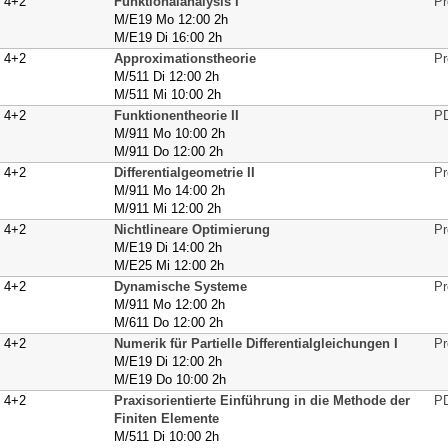
4+2
Funktionalanalysis I
Pr
M/E19 Mo 12:00 2h
M/E19 Di 16:00 2h
4+2
Approximationstheorie
Pr
M/511 Di 12:00 2h
M/511 Mi 10:00 2h
4+2
Funktionentheorie II
PD
M/911 Mo 10:00 2h
M/911 Do 12:00 2h
4+2
Differentialgeometrie II
Pr
M/911 Mo 14:00 2h
M/911 Mi 12:00 2h
4+2
Nichtlineare Optimierung
Pr
M/E19 Di 14:00 2h
M/E25 Mi 12:00 2h
4+2
Dynamische Systeme
Pr
M/911 Mo 12:00 2h
M/611 Do 12:00 2h
4+2
Numerik für Partielle Differentialgleichungen I
Pr
M/E19 Di 12:00 2h
M/E19 Do 10:00 2h
4+2
Praxisorientierte Einführung in die Methode der
PD
Finiten Elemente
M/511 Di 10:00 2h