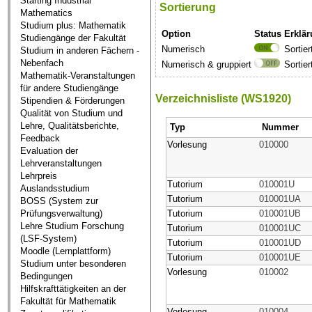
Starting Industrial
Sortierung
Mathematics
Studium plus: Mathematik
Option
Status
Erklä
Studiengänge der Fakultät
Numerisch
Sortie
Studium in anderen Fächern -
Nebenfach
Numerisch & gruppiert
Sortie
Mathematik-Veranstaltungen
für andere Studiengänge
Verzeichnisliste (WS1920)
Stipendien & Förderungen
Qualität von Studium und
Lehre, Qualitätsberichte,
Typ
Nummer
Feedback
Vorlesung
010000
Evaluation der
Lehrveranstaltungen
Lehrpreis
Tutorium
010001U
Auslandsstudium
Tutorium
010001UA
BOSS (System zur
Prüfungsverwaltung)
Tutorium
010001UB
Lehre Studium Forschung
Tutorium
010001UC
(LSF-System)
Tutorium
010001UD
Moodle (Lernplattform)
Tutorium
010001UE
Studium unter besonderen
Vorlesung
010002
Bedingungen
Hilfskrafttätigkeiten an der
Fakultät für Mathematik
Vorlesung
010004