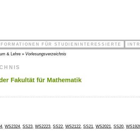
NFORMATIONEN FÜR STUDIENINTERESSIERTE
INT
ium & Lehre
»
Vorlesungsverzeichnis
ICHNIS
der Fakultät für Mathematik
4
,
WS2324
,
SS23
,
WS2223
,
SS22
,
WS2122
,
SS21
,
WS2021
,
SS20
,
WS192