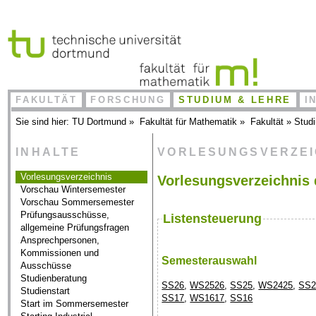
FAKULTÄT
FORSCHUNG
STUDIUM & LEHRE
I
Sie sind hier:
TU Dortmund
»
Fakultät für Mathematik
»
Fakultät
»
Stud
INHALTE
VORLESUNGSVERZE
Vorlesungsverzeichnis
Vorlesungsverzeichnis 
Vorschau Wintersemester
Vorschau Sommersemester
Prüfungsausschüsse,
Listensteuerung
allgemeine Prüfungsfragen
Ansprechpersonen,
Kommissionen und
Semesterauswahl
Ausschüsse
Studienberatung
SS26
,
WS2526
,
SS25
,
WS2425
,
SS2
Studienstart
SS17
,
WS1617
,
SS16
Start im Sommersemester