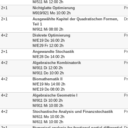
M/511 Mi 12:00 2h
2+1
Nichtglatte Optimierung
Pr
M919/921 Mo 10:00 2h
2+1
Ausgewählte Kapitel der Quadratischen Formen,
Dr
Teil 1
M/911 Mi 08:00 2h
4+2
Diskrete Optimierung
Pr
M/E19 Do 16:00 2h
M/E29 Fr 12:00 2h
2+1
Angewandte Stochastik
Pr
M/E28 Do 14:00 2h
4+2
Algebraische Kombinatorik
Pr
M/911 Di 12:00 2h
M/911 Do 10:00 2h
4+2
Biomathematik II
Pr
M/E19 Mo 14:00 2h
M/E19 Do 08:00 2h
4+2
Algebraische Geometrie I
Pr
M/911 Di 10:00 2h
M/911 Mi 10:00 2h
4+2
Stochastische Analysis und Finanzstochastik
Pr
M/611 Mo 10:00 2h
M/611 Mi 10:00 2h
2+1
Numerical analysis for fractional partial differential
Dr