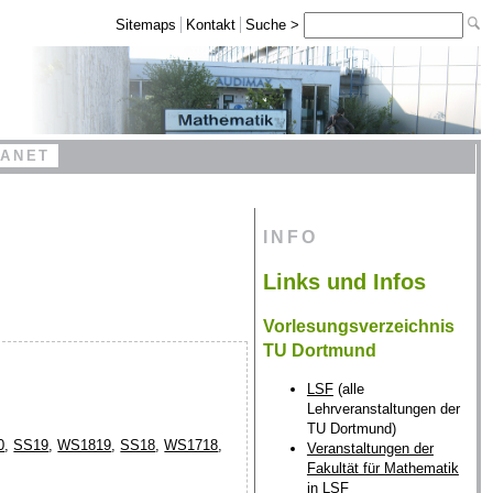
Sitemaps
Kontakt
Suche >
RANET
INFO
Links und Infos
Vorlesungsverzeichnis
TU Dortmund
LSF
(alle
Lehrveranstaltungen der
TU Dortmund)
0
,
SS19
,
WS1819
,
SS18
,
WS1718
,
Veranstaltungen der
Fakultät für Mathematik
in LSF