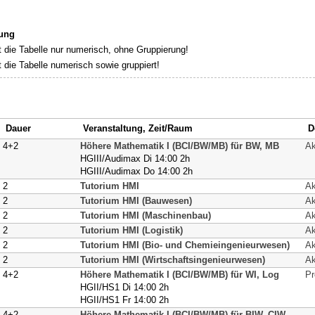
rung
rt die Tabelle nur numerisch, ohne Gruppierung!
rt die Tabelle numerisch sowie gruppiert!
Dauer
Veranstaltung, Zeit/Raum
D
4+2
Höhere Mathematik I (BCI/BW/MB) für BW, MB
Ak
HGIII/Audimax Di 14:00 2h
HGIII/Audimax Do 14:00 2h
2
Tutorium HMI
Ak
2
Tutorium HMI (Bauwesen)
Ak
2
Tutorium HMI (Maschinenbau)
Ak
2
Tutorium HMI (Logistik)
Ak
2
Tutorium HMI (Bio- und Chemieingenieurwesen)
Ak
2
Tutorium HMI (Wirtschaftsingenieurwesen)
Ak
4+2
Höhere Mathematik I (BCI/BW/MB) für WI, Log
Pr
HGII/HS1 Di 14:00 2h
HGII/HS1 Fr 14:00 2h
4+2
Höhere Mathematik I (BCI/BW/MB) für BIW, CIW