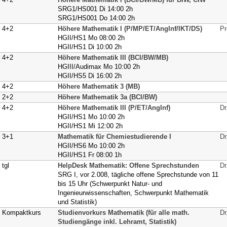
SRG1/HS001 Di 14:00 2h
SRG1/HS001 Do 14:00 2h
4+2
Höhere Mathematik I (P/MP/ET/AngInf/IKT/DS)
Pr
HGII/HS1 Mo 08:00 2h
HGII/HS1 Di 10:00 2h
4+2
Höhere Mathematik III (BCI/BW/MB)
HGIII/Audimax Mo 10:00 2h
HGII/HS5 Di 16:00 2h
4+2
Höhere Mathematik 3 (MB)
2+2
Höhere Mathematik 3a (BCI/BW)
4+2
Höhere Mathematik III (P/ET/AngInf)
Dr
HGII/HS1 Mo 10:00 2h
HGII/HS1 Mi 12:00 2h
3+1
Mathematik für Chemiestudierende I
Dr
HGII/HS6 Mo 10:00 2h
HGII/HS1 Fr 08:00 1h
tgl
HelpDesk Mathematik: Offene Sprechstunden
Dr
SRG I, vor 2.008, tägliche offene Sprechstunde von 11
bis 15 Uhr (Schwerpunkt Natur- und
Ingenieurwissenschaften, Schwerpunkt Mathematik
und Statistik)
Kompaktkurs
Studienvorkurs Mathematik (für alle math.
Dr
Studiengänge inkl. Lehramt, Statistik)