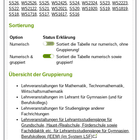
SS26
,
WS2526
,
SS25
,
WS2425
,
SS24
,
WS2324
,
SS23
,
WS2223
,
SS22
,
WS2122
,
SS21
,
WS2021
,
SS20
,
WS1920
,
SS19
,
WS1819
,
SS18
,
WS1718
,
SS17
,
WS1617
,
SS16
Sortierung
Option
Status
Erklärung
Numerisch
Sortiert die Tabelle nur numerisch, ohne
Gruppierung!
Numerisch &
Sortiert die Tabelle numerisch sowie
gruppiert
gruppiert!
Übersicht der Gruppierung
Lehrveranstaltungen für Mathematik, Technomathematik,
Wirtschaftsmathematik
Lehrveranstaltungen im Lehramt für Gymnasien (und für
Berufskollegs)
Lehrveranstaltungen für Studiengänge anderer
Fachrichtungen
Lehrveranstaltungen für Lehramtsstudiengänge für
Grundschule, Haupt-/Realschule, Förderschule sowie
Fachdidaktik etc. für Lehramtsstudiengänge für Gymnasien,
Berufskollegs (IEEM) (im System LSF)