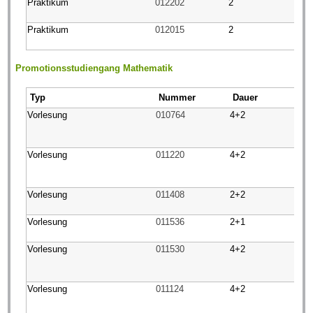
Praktikum
012202
2
Praktikum
012015
2
Promotionsstudiengang Mathematik
Typ
Nummer
Dauer
Vorlesung
010764
4+2
Vorlesung
011220
4+2
Vorlesung
011408
2+2
Vorlesung
011536
2+1
Vorlesung
011530
4+2
Vorlesung
011124
4+2