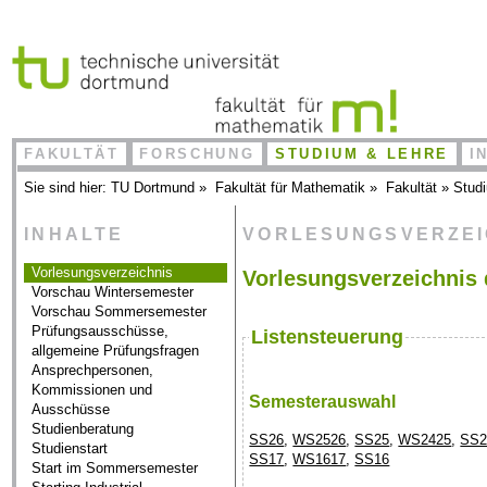
FAKULTÄT
FORSCHUNG
STUDIUM & LEHRE
I
Sie sind hier:
TU Dortmund
»
Fakultät für Mathematik
»
Fakultät
»
Stud
INHALTE
VORLESUNGSVERZE
Vorlesungsverzeichnis
Vorlesungsverzeichnis 
Vorschau Wintersemester
Vorschau Sommersemester
Prüfungsausschüsse,
Listensteuerung
allgemeine Prüfungsfragen
Ansprechpersonen,
Kommissionen und
Semesterauswahl
Ausschüsse
Studienberatung
SS26
,
WS2526
,
SS25
,
WS2425
,
SS2
Studienstart
SS17
,
WS1617
,
SS16
Start im Sommersemester