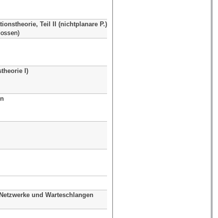
onstheorie, Teil II (nichtplanare P.)
Prof. Dr. Ivan Veselic
lossen)
Prof. Dr. Daniel Plaumann
theorie I)
Prof. Dr. Michael Voit
en
Prof. Dr. Detlev Hoffmann
Prof. Dr. Matthias Röger
Prof. Dr. Ben Schweizer
Dozenten
 Netzwerke und Warteschlangen
Prof. Dr. Jeannette Woerner
Prof. Dr. Dmitri Kuzmin