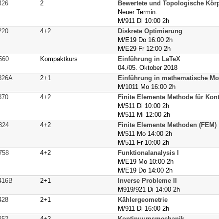
426
2
Bewertete und Topologische Kör
Neuer Termin:
M/911 Di 10:00 2h
220
4+2
Diskrete Optimierung
M/E19 Do 16:00 2h
M/E29 Fr 12:00 2h
560
Kompaktkurs
Einführung in LaTeX
04./05. Oktober 2018
326A
2+1
Einführung in mathematische Mode
M/1011 Mo 16:00 2h
370
4+2
Finite Elemente Methode für Kont
M/511 Di 10:00 2h
M/511 Mi 12:00 2h
824
4+2
Finite Elemente Methoden (FEM)
M/511 Mo 14:00 2h
M/511 Fr 10:00 2h
758
4+2
Funktionalanalysis I
M/E19 Mo 10:00 2h
M/E19 Do 14:00 2h
416B
2+1
Inverse Probleme II
M919/921 Di 14:00 2h
428
2+1
Kählergeometrie
M/911 Di 16:00 2h
252
4+2
Kontinuumsmechanik