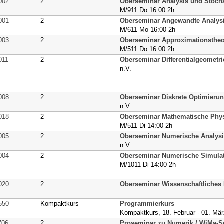
002
2
Oberseminar Analysis und Stocha
M/911 Do 16:00 2h
001
2
Oberseminar Angewandte Analys
M/611 Mo 16:00 2h
003
2
Oberseminar Approximationstheo
M/511 Do 16:00 2h
011
2
Oberseminar Differentialgeomet
n.V.
008
2
Oberseminar Diskrete Optimieru
n.V.
018
2
Oberseminar Mathematische Phy
M/511 Di 14:00 2h
005
2
Oberseminar Numerische Analysi
n.V.
004
2
Oberseminar Numerische Simula
M/1011 Di 14:00 2h
020
2
Oberseminar Wissenschaftliches
550
Kompaktkurs
Programmierkurs
Kompaktkurs, 18. Februar - 01. Mä
706
2
Proseminar zu Numerik / WiMa-S