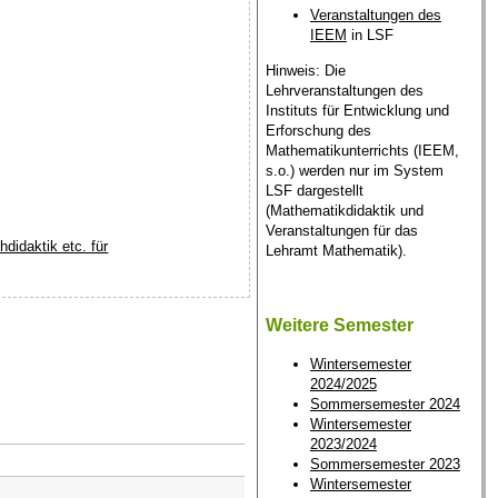
Veranstaltungen des
IEEM
in LSF
Hinweis: Die
Lehrveranstaltungen des
Instituts für Entwicklung und
Erforschung des
Mathematikunterrichts (IEEM,
s.o.) werden nur im System
LSF dargestellt
(Mathematikdidaktik und
Veranstaltungen für das
didaktik etc. für
Lehramt Mathematik).
Weitere Semester
Wintersemester
2024/2025
Sommersemester 2024
Wintersemester
2023/2024
Dozenten
Sommersemester 2023
Wintersemester
Prof. Dr. Michael Voit