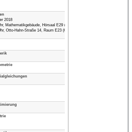
JProf. Dr. Sandra May
Prof. Dr. Stefan Turek
sen
JProf. Dr. Sandra May
er 2018
Uhr, Mathematikgebäude, Hörsaal E29 (M/E29),
0 Uhr, Otto-Hahn-Straße 14, Raum E23 (OH
Dr. Raphael Münster
Prof. Dr. Stefan Turek
erik
Prof. Dr. Christian Kreuzer
ometrie
Prof. Dr. Daniel Plaumann
tialgleichungen
Prof. Dr. Ben Schweizer
Prof. Dr. Dmitri Kuzmin
JProf. Dr. Sandra May
Prof. Dr. Stefan Turek
timierung
Prof. Dr. Christoph Buchheim
rie
Prof. Dr. Detlev Hoffmann
Prof. Dr. Franz Kalhoff
Prof. Dr. Daniel Plaumann