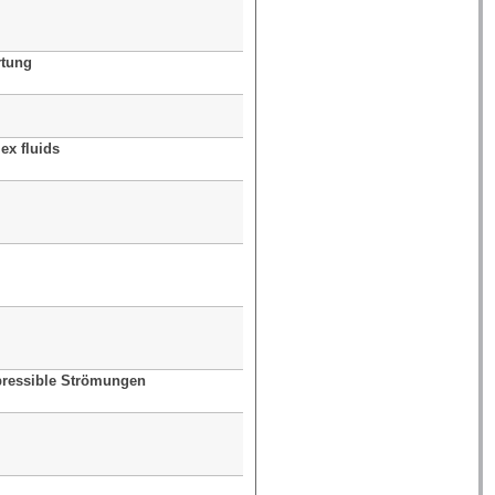
rtung
Prof. Dr. Jeannette Woerner
Dr. Moritz Mühlenthaler
ex fluids
Dr. Hogenrich Damanik
Prof. Dr. Karl Friedrich Siburg
Prof. Dr. Christian Meyer
Prof. Dr. Stefan Turek
pressible Strömungen
Prof. Dr. Dmitri Kuzmin
Prof. (i.R.) Dr. Heribert Blum
Prof. Dr. Christian Meyer