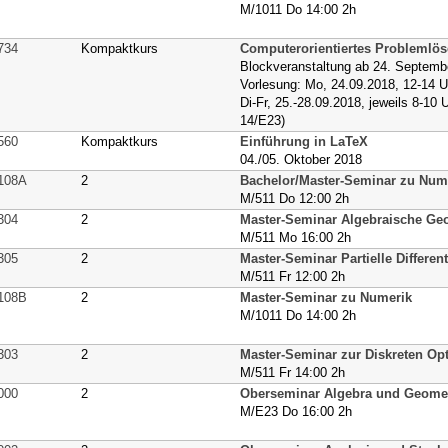
M/1011 Do 14:00 2h
734
Kompaktkurs
Computerorientiertes Problemlö
Blockveranstaltung ab 24. Septemb
Vorlesung: Mo, 24.09.2018, 12-14 
Di-Fr, 25.-28.09.2018, jeweils 8-1
14/E23)
560
Kompaktkurs
Einführung in LaTeX
04./05. Oktober 2018
108A
2
Bachelor/Master-Seminar zu Num
M/511 Do 12:00 2h
304
2
Master-Seminar Algebraische Ge
M/511 Mo 16:00 2h
305
2
Master-Seminar Partielle Differen
M/511 Fr 12:00 2h
108B
2
Master-Seminar zu Numerik
M/1011 Do 14:00 2h
303
2
Master-Seminar zur Diskreten Op
M/511 Fr 14:00 2h
000
2
Oberseminar Algebra und Geomet
M/E23 Do 16:00 2h