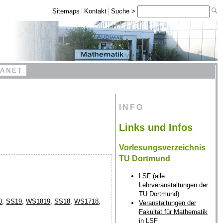
Sitemaps
Kontakt
Suche >
RANET
INFO
Links und Infos
Vorlesungsverzeichnis
TU Dortmund
LSF
(alle
Lehrveranstaltungen der
TU Dortmund)
0
,
SS19
,
WS1819
,
SS18
,
WS1718
,
Veranstaltungen der
Fakultät für Mathematik
in LSF