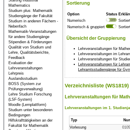
Starting Industrial
Sortierung
Mathematics
Studium plus: Mathematik
Option
Status
Erklä
Studiengänge der Fakultät
Numerisch
Sortie
Studium in anderen Fächern -
Nebenfach
Numerisch & gruppiert
Sortie
Mathematik-Veranstaltungen
für andere Studiengänge
Übersicht der Gruppierung
Stipendien & Förderungen
Qualität von Studium und
Lehrveranstaltungen für Math
Lehre, Qualitätsberichte,
Lehrveranstaltungen im Lehram
Feedback
Lehrveranstaltungen für Studi
Evaluation der
Lehrveranstaltungen für Lehra
Lehrveranstaltungen
Lehramtsstudiengänge für Gym
Lehrpreis
Auslandsstudium
BOSS (System zur
Verzeichnisliste (WS1819) 
Prüfungsverwaltung)
Lehre Studium Forschung
Lehrveranstaltungen für Mat
(LSF-System)
Moodle (Lernplattform)
Lehrveranstaltungen im 1. Studienj
Studium unter besonderen
Bedingungen
Typ
Nu
Hilfskrafttätigkeiten an der
Fakultät für Mathematik
Vorlesung
010