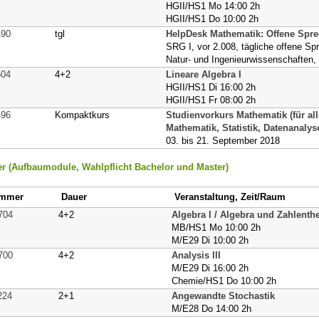
HGII/HS1 Mo 14:00 2h
HGII/HS1 Do 10:00 2h
490
tgl
HelpDesk Mathematik: Offene Spr
SRG I, vor 2.008, tägliche offene S
Natur- und Ingenieurwissenschaften,
504
4+2
Lineare Algebra I
HGII/HS1 Di 16:00 2h
HGII/HS1 Fr 08:00 2h
496
Kompaktkurs
Studienvorkurs Mathematik (für al
Mathematik, Statistik, Datenanalys
03. bis 21. September 2018
r (Aufbaumodule, Wahlpflicht Bachelor und Master)
mmer
Dauer
Veranstaltung, Zeit/Raum
704
4+2
Algebra I / Algebra und Zahlenth
MB/HS1 Mo 10:00 2h
M/E29 Di 10:00 2h
700
4+2
Analysis III
M/E29 Di 16:00 2h
Chemie/HS1 Do 10:00 2h
224
2+1
Angewandte Stochastik
M/E28 Do 14:00 2h