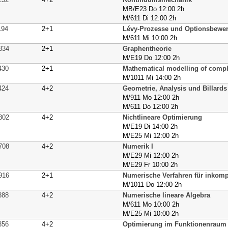
MB/E23 Do 12:00 2h
M/611 Di 12:00 2h
194
2+1
Lévy-Prozesse und Optionsbewe
M/611 Mi 10:00 2h
834
2+1
Graphentheorie
M/E19 Do 12:00 2h
430
2+1
Mathematical modelling of compl
M/1011 Mi 14:00 2h
424
4+2
Geometrie, Analysis und Billards
M/911 Mo 12:00 2h
M/611 Do 12:00 2h
802
4+2
Nichtlineare Optimierung
M/E19 Di 14:00 2h
M/E25 Mi 12:00 2h
708
4+2
Numerik I
M/E29 Mi 12:00 2h
M/E29 Fr 10:00 2h
916
2+1
Numerische Verfahren für inkom
M/1011 Do 12:00 2h
388
4+2
Numerische lineare Algebra
M/611 Mo 10:00 2h
M/E25 Mi 10:00 2h
356
4+2
Optimierung im Funktionenraum