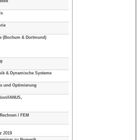
stik
Prof. Dr. Michael Voit
Prof. Dr. Jeannette Woerner
is
Prof. Dr. Matthias Röger
Prof. Dr. Ben Schweizer
rie
Prof. Dr. Joachim Stöckler
rie (Bochum & Dortmund)
PD Dr. Frank Klinker
PD Dr. Frank Reidegeld
Prof. Dr. Lorenz Schwachhöfe
Prof. Dr. Karl Friedrich Siburg
ng
Prof. Dr. Christoph Buchheim
sik & Dynamische Systeme
Prof. Dr. Karl Friedrich Siburg
Prof. Dr. Ivan Veselic
s und Optimierung
Prof. Dr. Christian Kreuzer
Prof. Dr. Christian Meyer
tion/IANUS,
Prof. Dr. Dmitri Kuzmin
JProf. Dr. Sandra May
Prof. Dr. Stefan Turek
 Rechnen / FEM
Prof. (i.R.) Dr. Heribert Blum
PD Dr. Andreas Rademacher
Prof. Dr. Stefan Turek
rz 2019
Dipl.-Math. Peter Zajac
eminar zu Numerik
Prof. Dr. Dmitri Kuzmin