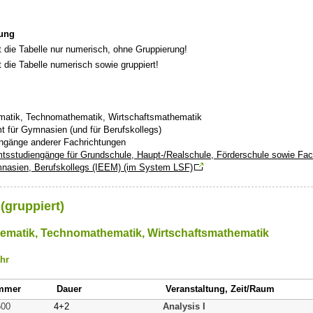
rung
rt die Tabelle nur numerisch, ohne Gruppierung!
rt die Tabelle numerisch sowie gruppiert!
ematik, Technomathematik, Wirtschaftsmathematik
t für Gymnasien (und für Berufskollegs)
engänge anderer Fachrichtungen
mtsstudiengänge für Grundschule, Haupt-/Realschule, Förderschule sowie Fach
nasien, Berufskollegs (IEEM) (im System LSF)
(gruppiert)
hematik, Technomathematik, Wirtschaftsmathematik
ahr
mmer
Dauer
Veranstaltung, Zeit/Raum
500
4+2
Analysis I