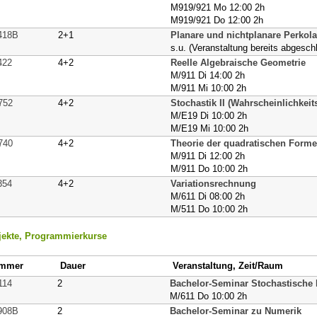
M919/921 Mo 12:00 2h
M919/921 Do 12:00 2h
418B
2+1
Planare und nichtplanare Perkolati
s.u. (Veranstaltung bereits abgesch
422
4+2
Reelle Algebraische Geometrie
M/911 Di 14:00 2h
M/911 Mi 10:00 2h
752
4+2
Stochastik II (Wahrscheinlichkeits
M/E19 Di 10:00 2h
M/E19 Mi 10:00 2h
740
4+2
Theorie der quadratischen Form
M/911 Di 12:00 2h
M/911 Do 10:00 2h
354
4+2
Variationsrechnung
M/611 Di 08:00 2h
M/511 Do 10:00 2h
jekte, Programmierkurse
mmer
Dauer
Veranstaltung, Zeit/Raum
114
2
Bachelor-Seminar Stochastische
M/611 Do 10:00 2h
908B
2
Bachelor-Seminar zu Numerik