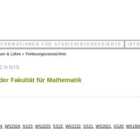
NFORMATIONEN FÜR STUDIENINTERESSIERTE
INT
ium & Lehre
»
Vorlesungsverzeichnis
ICHNIS
der Fakultät für Mathematik
4
,
WS2324
,
SS23
,
WS2223
,
SS22
,
WS2122
,
SS21
,
WS2021
,
SS20
,
WS192