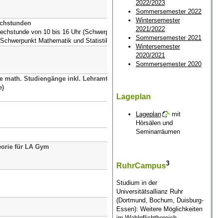
2022/2023
Sommersemester 2022
Wintersemester
echstunden
Dr. Peter Furlan
2021/2022
prechstunde von 10 bis 16 Uhr (Schwerpunkt
Sommersemester 2021
 Schwerpunkt Mathematik und Statistik)
Wintersemester
Prof. Dr. Franz Kalhoff
2020/2021
Sommersemester 2020
le math. Studiengänge inkl. Lehramt
PD Dr. Christoph Schumache
e)
Lageplan
Lageplan
mit
Hörsälen und
Seminarräumen
Dozenten
eorie für LA Gym
Prof. Dr. Daniel Plaumann
3
RuhrCampus
Prof. Dr. Ivan Veselic
Studium in der
Universitätsallianz Ruhr
(Dortmund, Bochum, Duisburg-
Prof. Dr. Jeannette Woerner
Essen): Weitere Möglichkeiten
im Wahlpflichtbereich